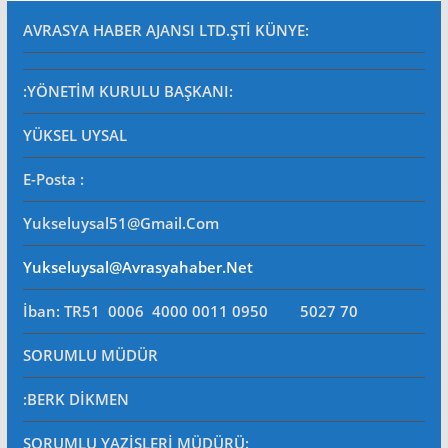
AVRASYA HABER AJANSI LTD.ŞTİ
KÜNYE:
:YÖNETİM KURULU BAŞKANI:
YÜKSEL UYSAL
E-Posta
:
Yukseluysal51@gmail.com
Yukseluysal@avrasyahaber.net
İban: TR51 0006 4000 0011 0950 5027 70
SORUMLU MÜDÜR
:BERK DİKMEN
SORUMLU YAZİŞLERİ MÜDÜRÜ
: