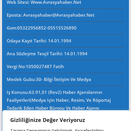
Web Sitesi
: Www.avrasyahaber.net
Eposta
: Avrasyahaber@avrasyahaber.net
Gsm
:05322956852-05515526890
Odaya Kayıt Tarihi: 14.01.1994
Ana Sözleşme Tesçil Tarihi
: 14.01.1994
Vergi No:
1050027487 Fatih
Meslek Gubu
:30- Bilgi İletişim Ve Medya
Iş Konusu:63.91,01 (Rev2) Haber Ajanslarının
Faaliyetleri(Medya Için Haber, Resim, Ve Röportaj
Tedarik Eden Haber Bürosu Ve Haber Ajansı
Faaliyetleri)iştigal Konusu Ile Ilgili Olarak Fotoğrafçılık,
Gizliliğinize Değer Veriyoruz
Filimcilik, Yayıncılık, Prodöktörlük, Reklamcılık Işleri Ile
Tarama Deneyiminizi Geliştirmek, Kişiselleştirilmiş