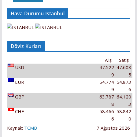
Hava Durumu Istanbul
Döviz Kurları
Alış
Satış
USD
47.522
47.608
9
5
EUR
54.774
54.873
9
6
GBP
63.787
64.120
8
3
CHF
58.466
58.842
6
0
Kaynak:
TCMB
7 Ağustos 2026