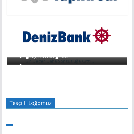
EDITÖRDEN
EDİTÖRDEN
Bir Değer Daha Sonsuzluğa Gitti…
9 Ağustos 2026
Editör
Tesçilli Loğomuz