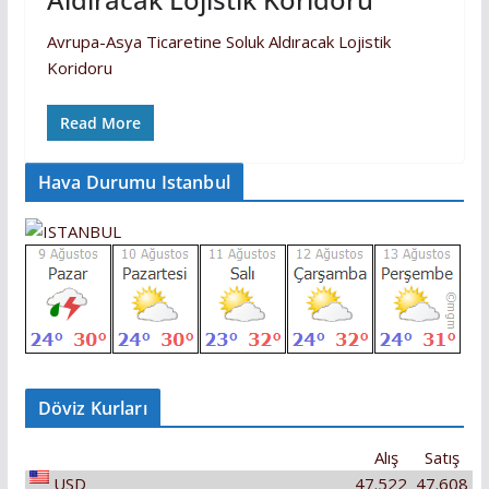
Avrupa-Asya Ticaretine Soluk Aldıracak Lojistik
Koridoru
Read More
Hava Durumu Istanbul
Döviz Kurları
Alış
Satış
USD
47.522
47.608