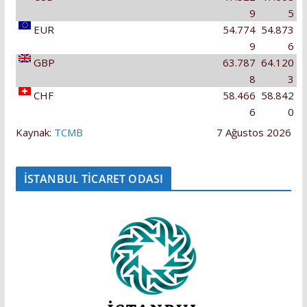
9
5
EUR
54.774
54.873
9
6
GBP
63.787
64.120
8
3
CHF
58.466
58.842
6
0
Kaynak:
TCMB
7 Ağustos 2026
İSTANBUL TİCARET ODASI