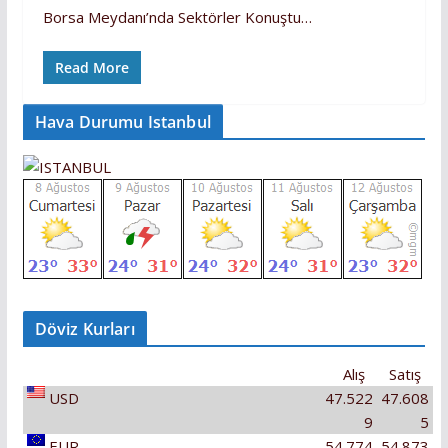
Borsa Meydanı’nda Sektörler Konuştu…
Read More
Hava Durumu Istanbul
Döviz Kurları
Alış
Satış
USD
47.522
47.608
9
5
EUR
54.774
54.873