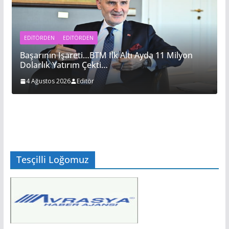
EDITÖRDEN
EDİTÖRDEN
Başarının Işareti…BTM Ilk Altı Ayda 11 Milyon
Dolarlık Yatırım Çekti…
4 Ağustos 2026
Editör
Tesçilli Loğomuz