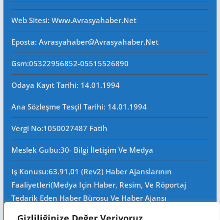
Web Sitesi
: Www.avrasyahaber.net
Eposta
: Avrasyahaber@avrasyahaber.net
Gsm
:05322956852-05515526890
Odaya Kayıt Tarihi: 14.01.1994
Ana Sözleşme Tesçil Tarihi
: 14.01.1994
Vergi No:
1050027487 Fatih
Meslek Gubu
:30- Bilgi İletişim Ve Medya
Iş Konusu:63.91,01 (Rev2) Haber Ajanslarının
Faaliyetleri(Medya Için Haber, Resim, Ve Röportaj
Tedarik Eden Haber Bürosu Ve Haber Ajansı
Faaliyetleri)iştigal Konusu Ile Ilgili Olarak Fotoğrafçılık,
Gizliliğinize Değer Veriyoruz