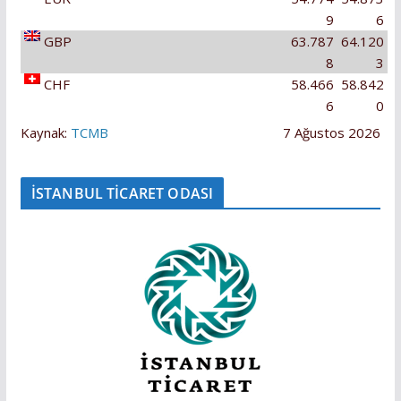
9
6
GBP
63.787
64.120
8
3
CHF
58.466
58.842
6
0
Kaynak:
TCMB
7 Ağustos 2026
İSTANBUL TİCARET ODASI