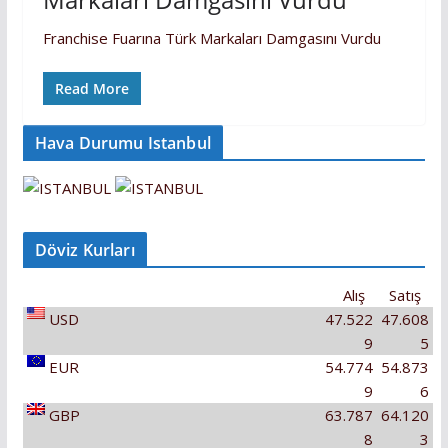
Franchise Fuarına Türk Markaları Damgasını Vurdu
Read More
Hava Durumu Istanbul
Döviz Kurları
Alış
Satış
USD
47.522
47.608
9
5
EUR
54.774
54.873
9
6
GBP
63.787
64.120
8
3