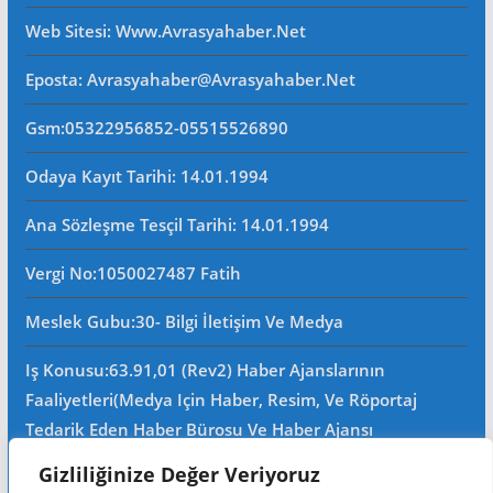
Web Sitesi
: Www.avrasyahaber.net
Eposta
: Avrasyahaber@avrasyahaber.net
Gsm
:05322956852-05515526890
Odaya Kayıt Tarihi: 14.01.1994
Ana Sözleşme Tesçil Tarihi
: 14.01.1994
Vergi No:
1050027487 Fatih
Meslek Gubu
:30- Bilgi İletişim Ve Medya
Iş Konusu:63.91,01 (Rev2) Haber Ajanslarının
Faaliyetleri(Medya Için Haber, Resim, Ve Röportaj
Tedarik Eden Haber Bürosu Ve Haber Ajansı
Faaliyetleri)iştigal Konusu Ile Ilgili Olarak Fotoğrafçılık,
Gizliliğinize Değer Veriyoruz
Filimcilik, Yayıncılık, Prodöktörlük, Reklamcılık Işleri Ile