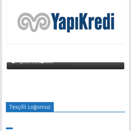
EKONOMİ
EKONOMI
Temmuz Ayı Ihracatı Belli Oldu…
5 Ağustos 2026
Editör
Tesçilli Loğomuz