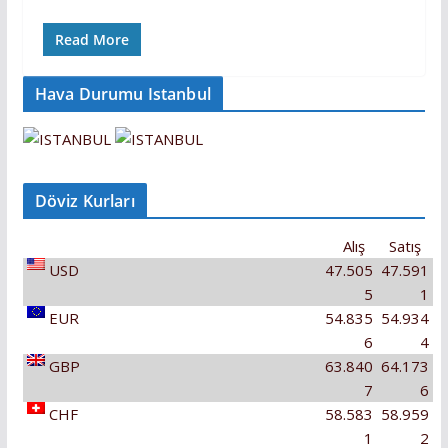
Read More
Hava Durumu Istanbul
Döviz Kurları
Alış
Satış
USD
47.505
47.591
5
1
EUR
54.835
54.934
6
4
GBP
63.840
64.173
7
6
CHF
58.583
58.959
1
2