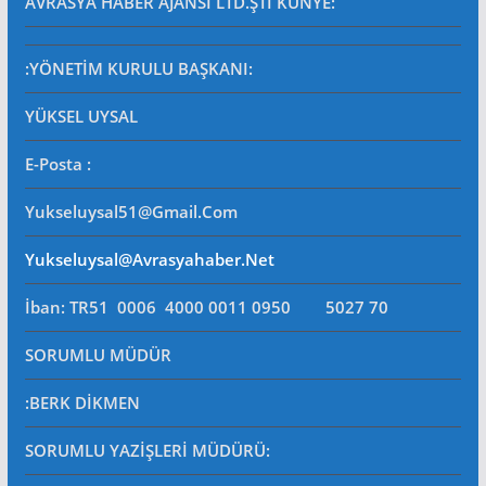
AVRASYA HABER AJANSI LTD.ŞTİ
KÜNYE:
:YÖNETİM KURULU BAŞKANI:
YÜKSEL UYSAL
E-Posta
:
Yukseluysal51@gmail.com
Yukseluysal@avrasyahaber.net
İban: TR51 0006 4000 0011 0950 5027 70
SORUMLU MÜDÜR
:BERK DİKMEN
SORUMLU YAZİŞLERİ MÜDÜRÜ
: