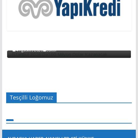
EDITÖRDEN
EDİTÖRDEN
Başarının Işareti…BTM Ilk Altı Ayda 11 Milyon
Dolarlık Yatırım Çekti…
4 Ağustos 2026
Editör
Tesçilli Loğomuz