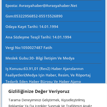
Eposta
: Avrasyahaber@avrasyahaber.net
Gsm
:05322956852-05515526890
Odaya Kayıt Tarihi: 14.01.1994
Ana Sözleşme Tesçil Tarihi
: 14.01.1994
Vergi No:
1050027487 Fatih
Meslek Gubu
:30- Bilgi İletişim Ve Medya
Iş Konusu:63.91,01 (Rev2) Haber Ajanslarının
Faaliyetleri(Medya Için Haber, Resim, Ve Röportaj
Tedarik Eden Haber Bürosu Ve Haber Ajansı
Faaliyetleri)iştigal Konusu Ile Ilgili Olarak Fotoğrafçılık,
Gizliliğinize Değer Veriyoruz
Filimcilik, Yayıncılık, Prodöktörlük, Reklamcılık Işleri Ile
Tarama Deneyiminizi Geliştirmek, Kişiselleştirilmiş
Ana Sözleşmede Yazılı Olan Diğer Işleri Yapar.
Reklamlar Ya Da Içerikler Sunmak Ve Trafiğimizi Analiz