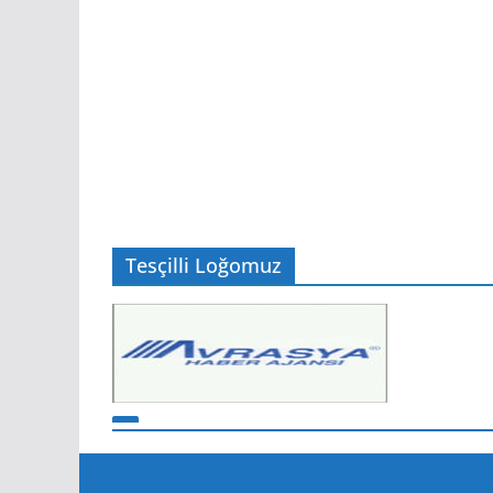
EKONOMİ
EKONOMI
Temmuz Ayı Ihracatı Bell
5 Ağustos 2026
Editör
Tesçilli Loğomuz