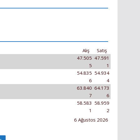
Alış
Satış
47.505
47.591
5
1
54.835
54.934
6
4
63.840
64.173
7
6
58.583
58.959
1
2
6 Ağustos 2026