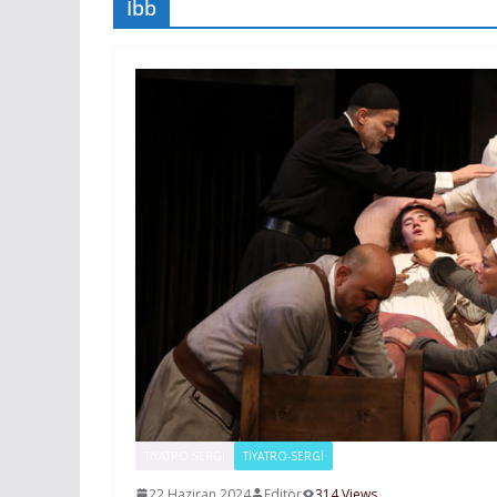
Ibb
TIYATRO SERGI
TİYATRO-SERGİ
22 Haziran 2024
Editör
314 Views