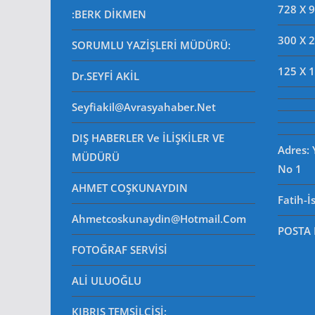
728 X 
:BERK DİKMEN
300 X 
SORUMLU YAZİŞLERİ MÜDÜRÜ
:
125 X 
Dr.SEYFİ AKİL
Seyfiakil@avrasyahaber.net
DIŞ HABERLER Ve İLİŞKİLER VE
Adres:
MÜDÜRÜ
No 1
AHMET COŞKUNAYDIN
Fatih-İ
Ahmetcoskunaydin@hotmail.com
POSTA
FOTOĞRAF SERVİSİ
ALİ ULUOĞLU
KIBRIS TEMSİLCİSİ: