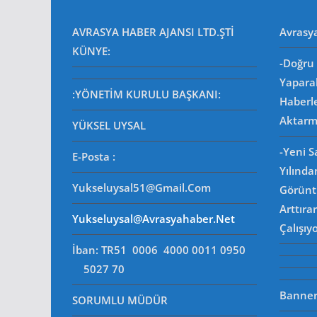
AVRASYA HABER AJANSI LTD.ŞTİ
Avrasy
KÜNYE:
-Doğru 
Yapara
:YÖNETİM KURULU BAŞKANI:
Haberl
Aktarm
YÜKSEL UYSAL
-Yeni 
E-Posta
:
Yılında
Yukseluysal51@gmail.com
Görüntü
Arttıra
Yukseluysal@avrasyahaber.net
Çalışıy
İban: TR51 0006 4000 0011 0950
5027 70
Banner 
SORUMLU MÜDÜR