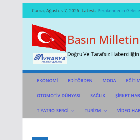
Skip
Cuma, Ağustos 7, 2026
Latest:
Perakendenin Geleceğ
To
Temmuz Ayı Ihracatı 
Content
Başarının Işareti…BTM
Çekti…
Basın Milletin
Sivri Biber Şampiyonl
İTO’ya Göre, Tüketici 
Doğru Ve Tarafsız Haberciliğin
EKONOMİ
EDİTÖRDEN
MODA
EĞİTİ
OTOMOTIV DÜNYASI
SAĞLIK
ŞİRKET HAB
TİYATRO-SERGİ
TURİZM
VİDEO HA