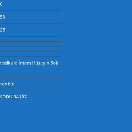
90
250
125
 Yedikule İmam Hüseyin Sok.
stanbul
 KODU
:34107