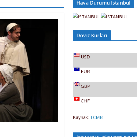
Hava Durumu Istanbul
Döviz Kurları
USD
EUR
GBP
CHF
Kaynak:
TCMB