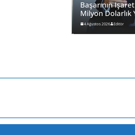
Başarının Işaret
i Oldu…
Milyon Dolarlık 
4 Ağustos 2026
Editör