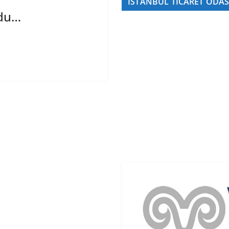
İSTANBUL TİCARET ODAS
rdu…