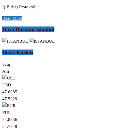
İş Birliği Protokolü
Read More
Hava Durumu Istanbul
Döviz Kurları
Satış
Alış
USD
47.6085
47.5229
EUR
54.8736
54.7749