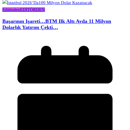
Editörden
EDİTÖRDEN
Başarının Işareti…BTM Ilk Altı Ayda 11 Milyon
Dolarlık Yatırım Çekti…