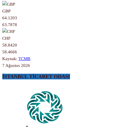
GBP
64.1203
63.7878
CHF
58.8420
58.4666
Kaynak:
TCMB
7 Ağustos 2026
İSTANBUL TİCARET ODASI