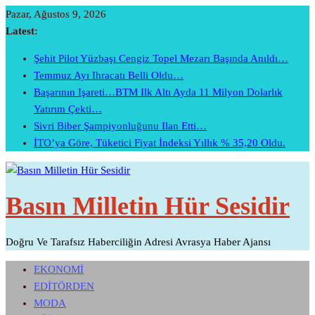
Skip
Pazar, Ağustos 9, 2026
To
Latest:
Content
Şehit Pilot Yüzbaşı Cengiz Topel Mezarı Başında Anıldı…
Temmuz Ayı Ihracatı Belli Oldu…
Başarının Işareti…BTM Ilk Altı Ayda 11 Milyon Dolarlık
Yatırım Çekti…
Sivri Biber Şampiyonluğunu Ilan Etti…
İTO’ya Göre, Tüketici Fiyat İndeksi Yıllık % 35,20 Oldu.
Basın Milletin Hür Sesidir
Doğru Ve Tarafsız Haberciliğin Adresi Avrasya Haber Ajansı
EKONOMİ
EDİTÖRDEN
MODA