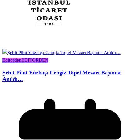
Editörden
EDİTÖRDEN
Şehit Pilot Yüzbaşı Cengiz Topel Mezarı Başında
Anıldı…