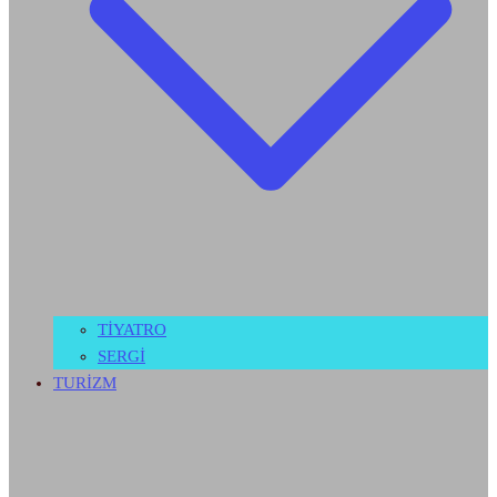
TİYATRO
SERGİ
TURİZM