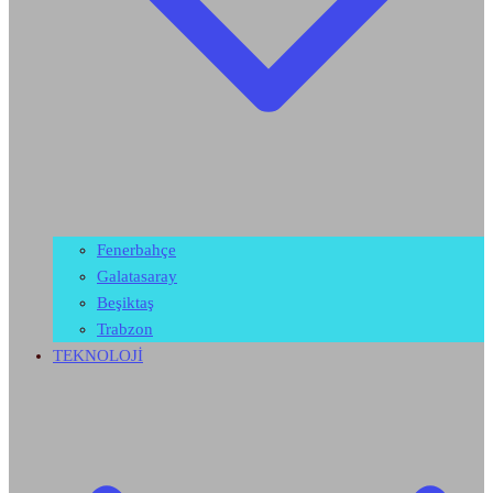
Fenerbahçe
Galatasaray
Beşiktaş
Trabzon
TEKNOLOJİ