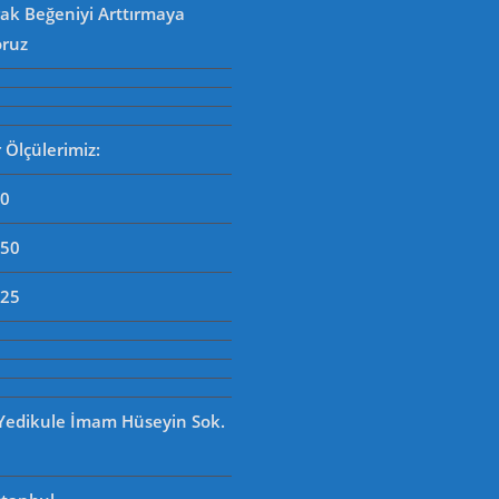
rak Beğeniyi Arttırmaya
oruz
Ölçülerimiz:
90
250
125
 Yedikule İmam Hüseyin Sok.