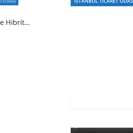
İSTANBUL TİCARET ODAS
V DÜNYASI
Ve Hibrit…
EDITÖRDEN
EDİTÖRDEN
Başarının Işaret
 Oldu…
Dolarlık Yatırım 
4 Ağustos 2026
Editör