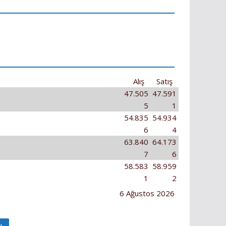
Alış
Satış
47.505
47.591
5
1
54.835
54.934
6
4
63.840
64.173
7
6
58.583
58.959
1
2
6 Ağustos 2026