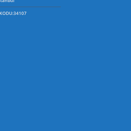
stanbul
 KODU
:34107