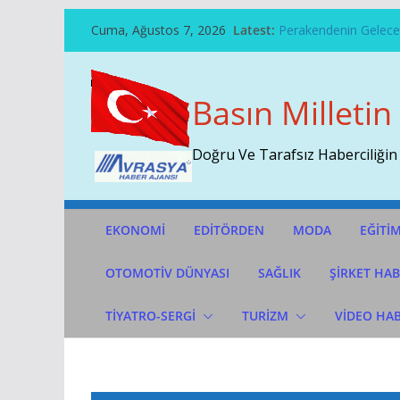
Skip
Cuma, Ağustos 7, 2026
Latest:
Perakendenin Geleceğ
To
Temmuz Ayı Ihracatı 
Content
Başarının Işareti…BTM
Çekti…
Basın Milletin
Sivri Biber Şampiyonl
İTO’ya Göre, Tüketici 
Doğru Ve Tarafsız Haberciliğin
EKONOMİ
EDİTÖRDEN
MODA
EĞİTİ
OTOMOTIV DÜNYASI
SAĞLIK
ŞİRKET HAB
TİYATRO-SERGİ
TURİZM
VİDEO HA