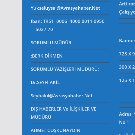
Arttıra
Yukseluysal@avrasyahaber.net
Çalışıy
İban: TR51 0006 4000 0011 0950
5027 70
Banner 
SORUMLU MÜDÜR
728 X 
:BERK DİKMEN
300 X 
SORUMLU YAZİŞLERİ MÜDÜRÜ
:
125 X 
Dr.SEYFİ AKİL
Seyfiakil@avrasyahaber.net
DIŞ HABERLER Ve İLİŞKİLER VE
Adres:
MÜDÜRÜ
No 1
AHMET COŞKUNAYDIN