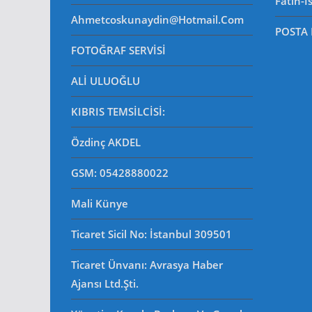
Fatih-İ
Ahmetcoskunaydin@hotmail.com
POSTA
FOTOĞRAF SERVİSİ
ALİ ULUOĞLU
KIBRIS TEMSİLCİSİ:
Özdinç AKDEL
GSM: 05428880022
Mali Künye
Ticaret Sicil No
: İstanbul 309501
Ticaret Ünvanı: Avrasya Haber
Ajansı Ltd.Şti.