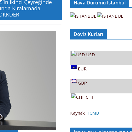
’in İkinci Çeyreğinde
Hava Durumu Istanbul
sında Kiralamada
 TOKKDER
Döviz Kurları
USD
EUR
GBP
CHF
Kaynak:
TCMB