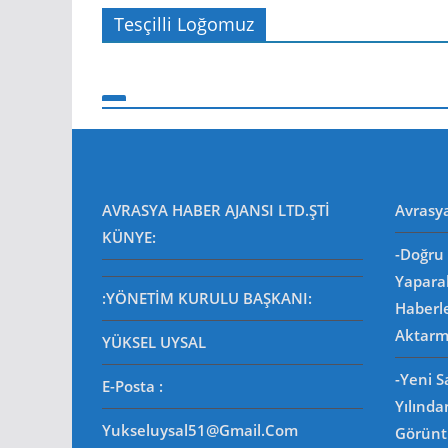
Tesçilli Loğomuz
AVRASYA HABER AJANSI LTD.ŞTİ
Avrasy
KÜNYE:
-Doğru 
Yapara
:YÖNETİM KURULU BAŞKANI:
Haberl
Aktarm
YÜKSEL UYSAL
-Yeni 
E-Posta
:
Yılında
Yukseluysal51@gmail.com
Görüntü