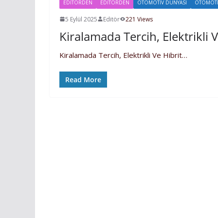
EDITÖRDEN
EDİTÖRDEN
OTOMOTIV DÜNYASI
OTOMOTI
5 Eylül 2025
Editör
221 Views
Kiralamada Tercih, Elektrikli 
Kiralamada Tercih, Elektrikli Ve Hibrit…
Read More
EKONOMI
EKONOMİ
i
Temmuz Ayı Ihracatı Belli
5 Ağustos 2026
Editör