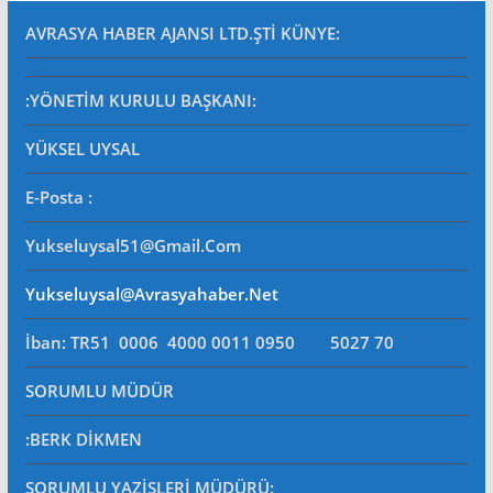
AVRASYA HABER AJANSI LTD.ŞTİ
KÜNYE:
:YÖNETİM KURULU BAŞKANI:
YÜKSEL UYSAL
E-Posta
:
Yukseluysal51@gmail.com
Yukseluysal@avrasyahaber.net
İban: TR51 0006 4000 0011 0950 5027 70
SORUMLU MÜDÜR
:BERK DİKMEN
SORUMLU YAZİŞLERİ MÜDÜRÜ
: