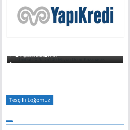
EDİTÖRDEN
EDITÖRDEN
Başarının Işareti…BTM Ilk Altı Ayda 11 Milyon
Dolarlık Yatırım Çekti…
4 Ağustos 2026
Editör
Tesçilli Loğomuz