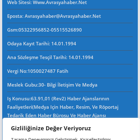
Web Sitesi
: Www.avrasyahaber.net
Eposta
: Avrasyahaber@avrasyahaber.net
Gsm
:05322956852-05515526890
Odaya Kayıt Tarihi: 14.01.1994
Ana Sözleşme Tesçil Tarihi
: 14.01.1994
Vergi No:
1050027487 Fatih
Meslek Gubu
:30- Bilgi İletişim Ve Medya
Iş Konusu:63.91,01 (Rev2) Haber Ajanslarının
Faaliyetleri(Medya Için Haber, Resim, Ve Röportaj
Tedarik Eden Haber Bürosu Ve Haber Ajansı
Faaliyetleri)iştigal Konusu Ile Ilgili Olarak Fotoğrafçılık,
Gizliliğinize Değer Veriyoruz
Filimcilik, Yayıncılık, Prodöktörlük, Reklamcılık Işleri Ile
Tarama Deneyiminizi Geliştirmek, Kişiselleştirilmiş