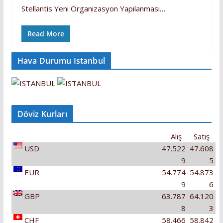
Stellantis Yeni Organizasyon Yapılanması…
Read More
Hava Durumu Istanbul
Döviz Kurları
Alış
Satış
USD
47.522
47.608
9
5
EUR
54.774
54.873
9
6
GBP
63.787
64.120
8
3
CHF
58.466
58.842