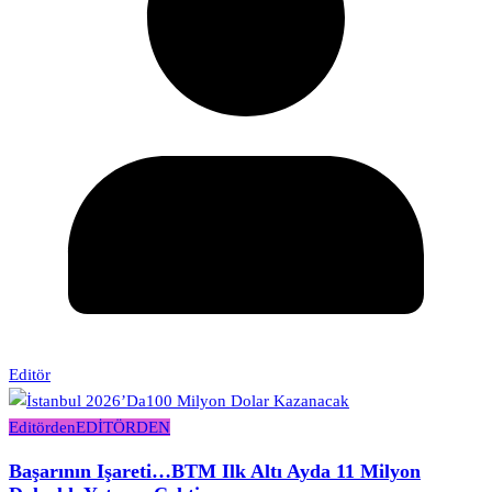
Editör
Editörden
EDİTÖRDEN
Başarının Işareti…BTM Ilk Altı Ayda 11 Milyon