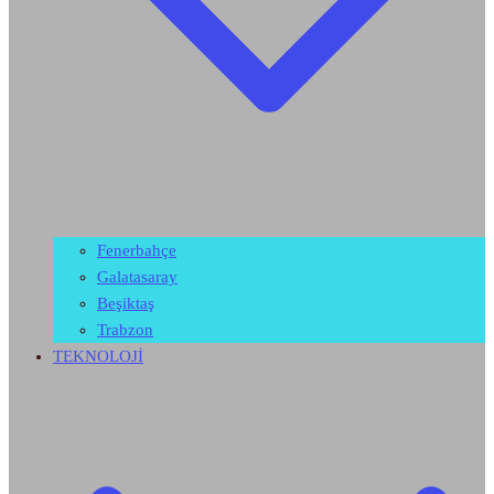
Fenerbahçe
Galatasaray
Beşiktaş
Trabzon
TEKNOLOJİ