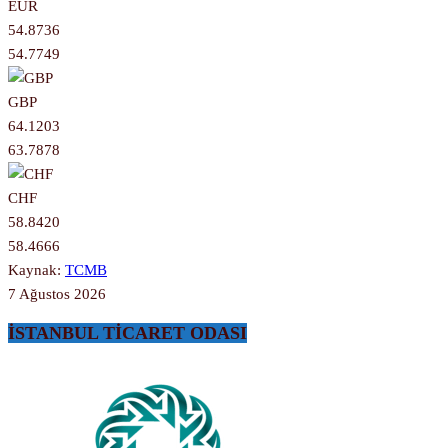
EUR
54.8736
54.7749
GBP
64.1203
63.7878
CHF
58.8420
58.4666
Kaynak:
TCMB
7 Ağustos 2026
İSTANBUL TİCARET ODASI