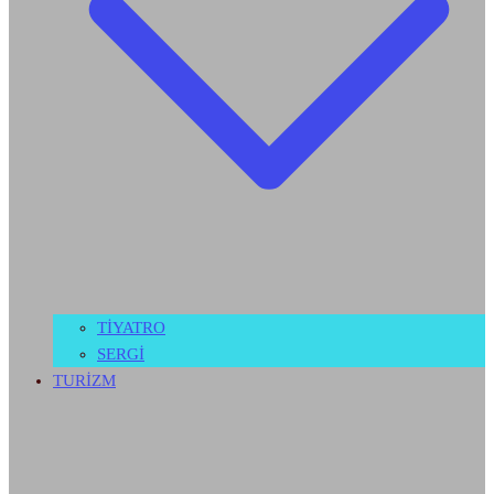
TİYATRO
SERGİ
TURİZM