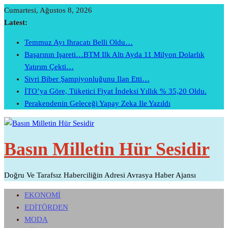
Skip
Cumartesi, Ağustos 8, 2026
To
Latest:
Content
Temmuz Ayı Ihracatı Belli Oldu…
Başarının Işareti…BTM Ilk Altı Ayda 11 Milyon Dolarlık
Yatırım Çekti…
Sivri Biber Şampiyonluğunu Ilan Etti…
İTO’ya Göre, Tüketici Fiyat İndeksi Yıllık % 35,20 Oldu.
Perakendenin Geleceği Yapay Zeka Ile Yazıldı
Basın Milletin Hür Sesidir
Doğru Ve Tarafsız Haberciliğin Adresi Avrasya Haber Ajansı
EKONOMİ
EDİTÖRDEN
MODA