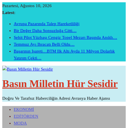
Skip
Pazartesi, Ağustos 10, 2026
To
Latest:
Content
Avrupa Pazarında Talep Hareketliliği
Bir Değer Daha Sonsuzluğa Gitti…
Şehit Pilot Yüzbaşı Cengiz Topel Mezarı Başında Anıldı…
Temmuz Ayı Ihracatı Belli Oldu…
Başarının Işareti…BTM Ilk Altı Ayda 11 Milyon Dolarlık
Yatırım Çekti…
Basın Milletin Hür Sesidir
Doğru Ve Tarafsız Haberciliğin Adresi Avrasya Haber Ajansı
EKONOMİ
EDİTÖRDEN
MODA