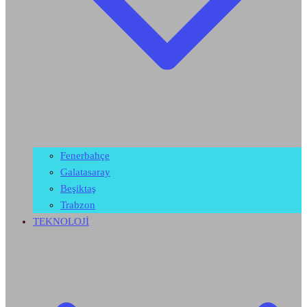
Fenerbahçe
Galatasaray
Beşiktaş
Trabzon
TEKNOLOJİ