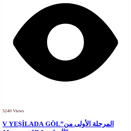
3240 Views
V YEŞİLADA GÖL”المرحلة الأولى من