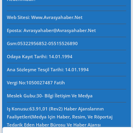
Web Sitesi
: Www.avrasyahaber.net
Eposta
: Avrasyahaber@avrasyahaber.net
Gsm
:05322956852-05515526890
Odaya Kayıt Tarihi: 14.01.1994
Ana Sözleşme Tesçil Tarihi
: 14.01.1994
Vergi No:
1050027487 Fatih
Meslek Gubu
:30- Bilgi İletişim Ve Medya
Iş Konusu:63.91,01 (Rev2) Haber Ajanslarının
Faaliyetleri(Medya Için Haber, Resim, Ve Röportaj
Tedarik Eden Haber Bürosu Ve Haber Ajansı
Faaliyetleri)iştigal Konusu Ile Ilgili Olarak Fotoğrafçılık,