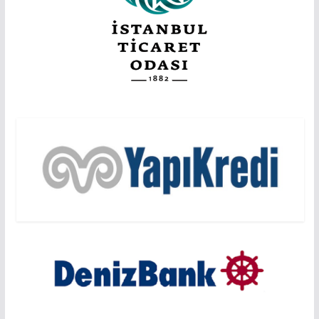
EDITÖRDEN
EDİTÖRDEN
Başarının Işareti…BTM Ilk Altı Ayda 11 Milyon
Dolarlık Yatırım Çekti…