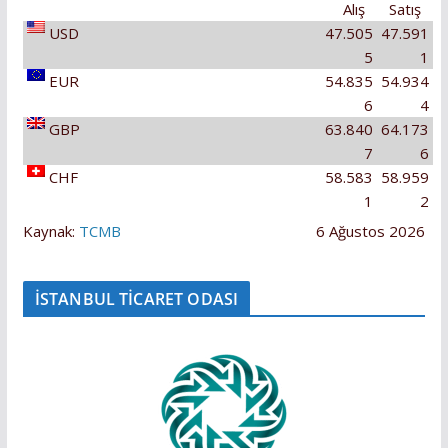
Alış
Satış
USD
47.505
47.591
5
1
EUR
54.835
54.934
6
4
GBP
63.840
64.173
7
6
CHF
58.583
58.959
1
2
Kaynak:
TCMB
6 Ağustos 2026
İSTANBUL TİCARET ODASI