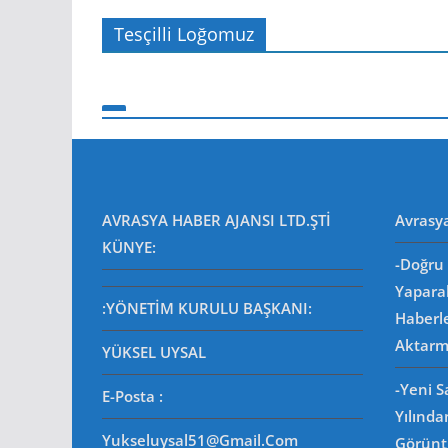
Tesçilli Loğomuz
AVRASYA HABER AJANSI LTD.ŞTİ
Avrasy
KÜNYE:
-Doğru 
Yapara
:YÖNETİM KURULU BAŞKANI:
Haberl
Aktarm
YÜKSEL UYSAL
-Yeni 
E-Posta
:
Yılında
Yukseluysal51@gmail.com
Görüntü