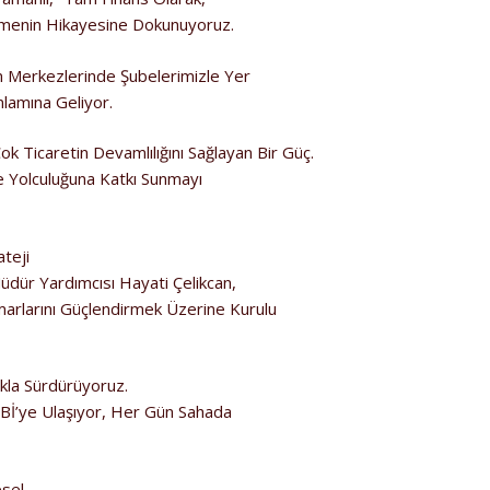
tmenin Hikayesine Dokunuyoruz.
im Merkezlerinde Şubelerimizle Yer
lamına Geliyor.
 Ticaretin Devamlılığını Sağlayan Bir Güç.
e Yolculuğuna Katkı Sunmayı
teji
dür Yardımcısı Hayati Çelikcan,
arlarını Güçlendirmek Üzerine Kurulu
ıkla Sürdürüyoruz.
KOBİ’ye Ulaşıyor, Her Gün Sahada
esel