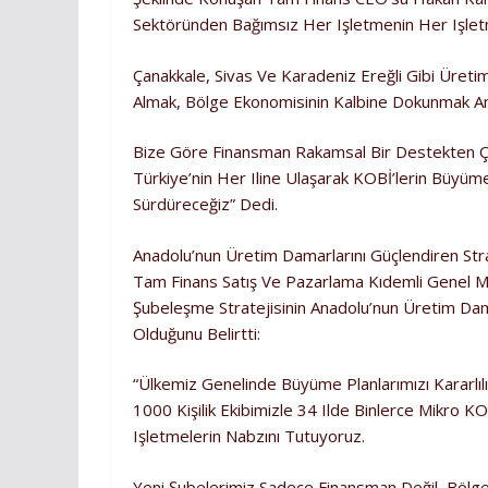
Sektöründen Bağımsız Her Işletmenin Her Işle
Çanakkale, Sivas Ve Karadeniz Ereğli Gibi Üret
Almak, Bölge Ekonomisinin Kalbine Dokunmak An
Bize Göre Finansman Rakamsal Bir Destekten Çok
Türkiye’nin Her Iline Ulaşarak KOBİ’lerin Büyüm
Sürdüreceğiz” Dedi.
Anadolu’nun Üretim Damarlarını Güçlendiren Stra
Tam Finans Satış Ve Pazarlama Kıdemli Genel Mü
Şubeleşme Stratejisinin Anadolu’nun Üretim Dam
Olduğunu Belirtti:
“Ülkemiz Genelinde Büyüme Planlarımızı Kararlıl
1000 Kişilik Ekibimizle 34 Ilde Binlerce Mikro 
Işletmelerin Nabzını Tutuyoruz.
Yeni Şubelerimiz Sadece Finansman Değil, Bölg