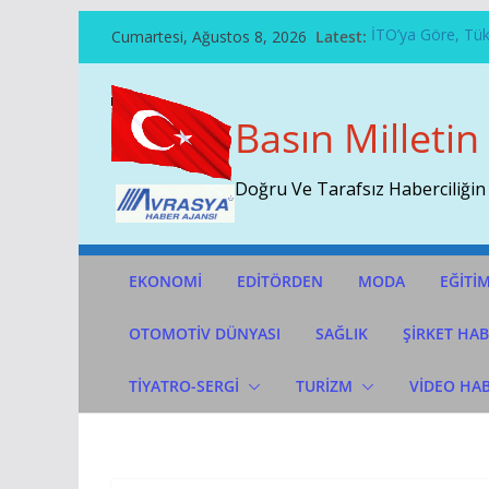
Skip
Cumartesi, Ağustos 8, 2026
Latest:
İTO’ya Göre, Tüke
To
Şehit Pilot Yüzb
Content
Temmuz Ayı Ihrac
Başarının Işaret
Basın Milletin
Çekti…
Sivri Biber Şamp
Doğru Ve Tarafsız Haberciliğin
EKONOMİ
EDİTÖRDEN
MODA
EĞİTİ
OTOMOTIV DÜNYASI
SAĞLIK
ŞİRKET HAB
TİYATRO-SERGİ
TURİZM
VİDEO HA