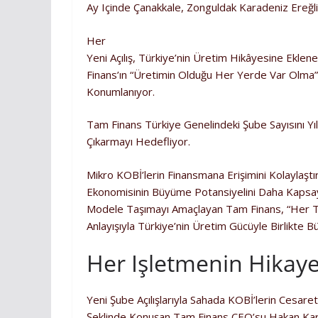
Ay Içinde Çanakkale, Zonguldak Karadeniz Ereğli
Her
Yeni Açılış, Türkiye’nin Üretim Hikâyesine Eklene
Finans’ın “üretimin Olduğu Her Yerde Var Olma”
Konumlanıyor.
Tam Finans Türkiye Genelindeki Şube Sayısını Y
Çıkarmayı Hedefliyor.
Mikro KOBİ’lerin Finansmana Erişimini Kolaylaştı
Ekonomisinin Büyüme Potansiyelini Daha Kapsayıcı
Modele Taşımayı Amaçlayan Tam Finans, “Her Tic
Anlayışıyla Türkiye’nin Üretim Gücüyle Birlikt
Her Işletmenin Hikay
Yeni Şube Açılışlarıyla Sahada KOBİ’lerin Cesar
Şeklinde Konuşan Tam Finans CEO’su Hakan Kara