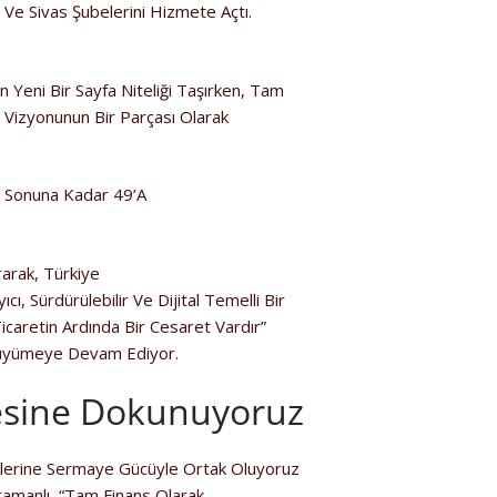
 Ve Sivas Şubelerini Hizmete Açtı.
n Yeni Bir Sayfa Niteliği Taşırken, Tam
 Vizyonunun Bir Parçası Olarak
ıl Sonuna Kadar 49’a
rarak, Türkiye
, Sürdürülebilir Ve Dijital Temelli Bir
aretin Ardında Bir Cesaret Vardır”
e Büyümeye Devam Ediyor.
esine Dokunuyoruz
etlerine Sermaye Gücüyle Ortak Oluyoruz
manlı, “Tam Finans Olarak,