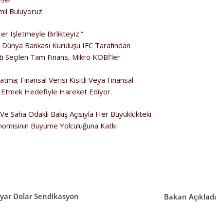
mli Buluyoruz.
 Işletmeyle Birlikteyiz.”
e Dünya Bankası Kuruluşu IFC Tarafından
ti Seçilen Tam Finans, Mikro KOBİ’ler
atma; Finansal Verisi Kısıtlı Veya Finansal
l Etmek Hedefiyle Hareket Ediyor.
ı Ve Saha Odaklı Bakış Açısıyla Her Büyüklükteki
nomisinin Büyüme Yolculuğuna Katkı
lyar Dolar Sendikasyon
Bakan Açıkladı