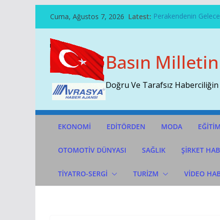
Skip
Cuma, Ağustos 7, 2026
Latest:
Perakendenin Geleceğ
To
Temmuz Ayı Ihracatı 
Content
Başarının Işareti…BTM
Çekti…
Basın Milletin
Sivri Biber Şampiyonl
İTO’ya Göre, Tüketici 
Doğru Ve Tarafsız Haberciliğin
EKONOMİ
EDİTÖRDEN
MODA
EĞİTİ
OTOMOTIV DÜNYASI
SAĞLIK
ŞİRKET HAB
TİYATRO-SERGİ
TURİZM
VİDEO HA