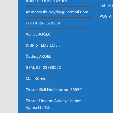
AHMET COŞKUNAYDIN
Fatih-İ
Ahmetcoskunaydin@hotmail.com
POSTA
FOTOĞRAF SERVİSİ
ALİ ULUOĞLU
KIBRIS TEMSİLCİSİ:
Özdinç AKDEL
GSM: 05428880022
Mali Künye
Ticaret Sicil No
: İstanbul 309501
Ticaret Ünvanı: Avrasya Haber
Ajansı Ltd.Şti.