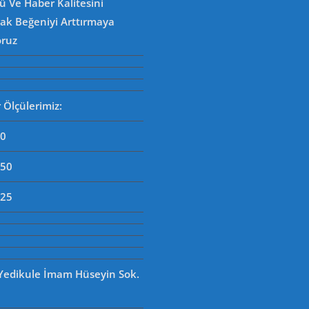
 Ve Haber Kalitesini
rak Beğeniyi Arttırmaya
oruz
Ölçülerimiz:
90
250
125
 Yedikule İmam Hüseyin Sok.