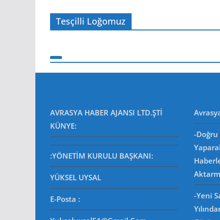
Tesçilli Loğomuz
AVRASYA HABER AJANSI LTD.ŞTİ
Avrasy
KÜNYE:
-Doğru 
Yapara
:YÖNETİM KURULU BAŞKANI:
Haberl
Aktarm
YÜKSEL UYSAL
-Yeni 
E-Posta
:
Yılında