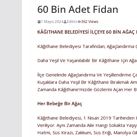
60 Bin Adet Fidan
1 Mayıs 2024
Editör
362 Views
KÂĞITHANE BELEDİYESİ İLÇEYE 60 BİN AĞAÇ
Kâğıthane Belediyesi Tarafından; Ağaçlandırma Ça
Daha Yeşil Ve Yaşanılabilir Bir Kâğıthane Için A
İlçe Genelinde Ağaçlandırma Ve Yeşillendirme Ç
Kuşaklara Daha Yeşil Bir Kâğıthane Bırakmak Am
Zamanda Kâğıthane’mizde Gözlerini Açan Her Beb
Her Bebeğe Bir Ağaç
Kâğıthane Belediyesi, 1 Nisan 2019 Tarihinden I
Veriliyor. Aynı Zamanda Aile Hangi Sokakta Yaşı
Hatmi, Süs Kirazı, Zakkum, Süs Eriği, Manolya Gi