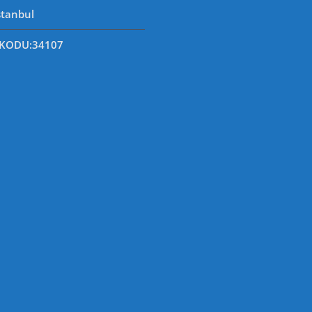
stanbul
 KODU
:34107