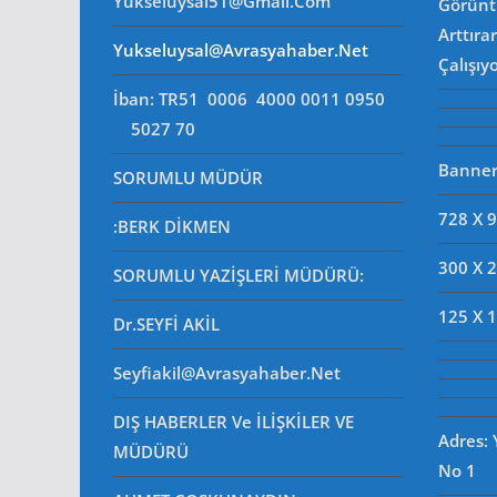
Yukseluysal51@gmail.com
Görüntü
Arttıra
Yukseluysal@avrasyahaber.net
Çalışıy
İban: TR51 0006 4000 0011 0950
5027 70
Banner 
SORUMLU MÜDÜR
728 X 
:BERK DİKMEN
300 X 
SORUMLU YAZİŞLERİ MÜDÜRÜ
:
125 X 
Dr.SEYFİ AKİL
Seyfiakil@avrasyahaber.net
DIŞ HABERLER Ve İLİŞKİLER VE
Adres:
MÜDÜRÜ
No 1