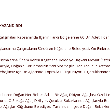
 KAZANDIRDI
lışmaları Kapsamında Ilçenin Farklı Bölgelerine 60 Bin Adet Fidan 
ğaçlandırma Çalışmalarını Sürdüren Kâğıthane Belediyesi, On Binlerc
alışmalarına Önem Veren Kâğıthane Belediye Başkanı Mevlüt Özteki
acıyla, Doğanın Korunmasının Yanı Sıra Yeşilin Her Tonunun Artma
eğimiz Için Bir Ağacımızı Toprakla Buluşturuyoruz. Çocuklarımızl
tibaren Doğan Her Bebek Adına Bir Ağaç Dikiyor. Ağaçlara Özel Levh
yorsa O Sokağa Ağaç Dikiliyor. Çocuklar Sokaklarında Ağaçlarıyla 
bi Ağaçlar Kâğıthane Belediyesi Tarafından Ilçede Doğan Bebekler Iç