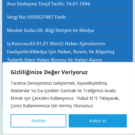
Ana Sözleşme Tesçil Tarihi
: 14.01.1994
Vergi No:
1050027487 Fatih
Meslek Gubu
:30- Bilgi İletişim Ve Medya
Iş Konusu:63.91,01 (Rev2) Haber Ajanslarının
Faaliyetleri(Medya Için Haber, Resim, Ve Röportaj
Tedarik Eden Haber Bürosu Ve Haber Ajansı
Faaliyetleri)iştigal Konusu Ile Ilgili Olarak Fotoğrafçılık,
Gizliliğinize Değer Veriyoruz
Filimcilik, Yayıncılık, Prodöktörlük, Reklamcılık Işleri Ile
Tarama Deneyiminizi Geliştirmek, Kişiselleştirilmiş
Ana Sözleşmede Yazılı Olan Diğer Işleri Yapar.
Reklamlar Ya Da Içerikler Sunmak Ve Trafiğimizi Analiz
Mersis No: 0105002748700015
Etmek Için Çerezleri Kullanıyoruz. "Kabul Et"e Tıklayarak,
Çerez Kullanımımıza Izin Vermiş Olursunuz.
Copyright © 2026
Reddet
Kabul et
Türkçe