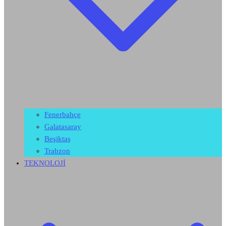
Fenerbahçe
Galatasaray
Beşiktaş
Trabzon
TEKNOLOJİ