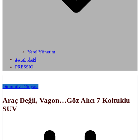
Yerel Yönetim
اخبار عربية
PRESSIO
Otomotiv Dünyası
Araç Değil, Vagon…Göz Alıcı 7 Koltuklu
SUV