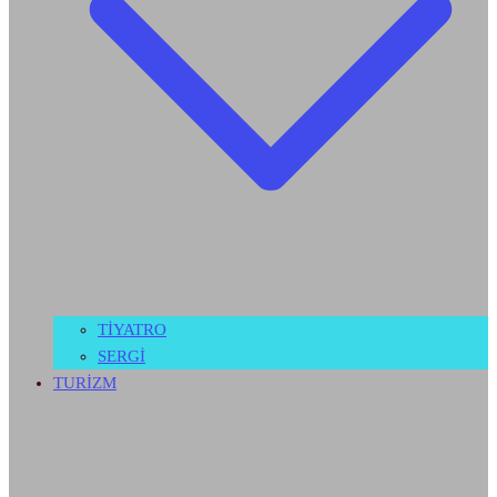
TİYATRO
SERGİ
TURİZM