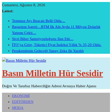
Skip
Cumartesi, Ağustos 8, 2026
To
Latest:
Content
Temmuz Ayı Ihracatı Belli Oldu…
Başarının Işareti…BTM Ilk Altı Ayda 11 Milyon Dolarlık
Yatırım Çekti…
Sivri Biber Şampiyonluğunu Ilan Etti…
İTO’ya Göre, Tüketici Fiyat İndeksi Yıllık % 35,20 Oldu.
Perakendenin Geleceği Yapay Zeka Ile Yazıldı
Basın Milletin Hür Sesidir
Doğru Ve Tarafsız Haberciliğin Adresi Avrasya Haber Ajansı
EKONOMİ
EDİTÖRDEN
MODA