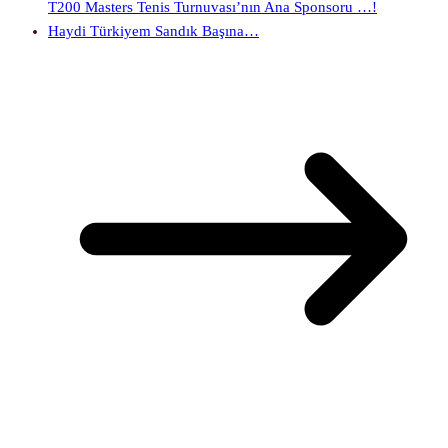
T200 Masters Tenis Turnuvası’nın Ana Sponsoru …!
Haydi Türkiyem Sandık Başına…