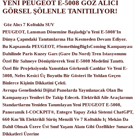
YENİ PEUGEOT E-5008 GÖZ ALICI
GÖRSEL ŞÖLENLE TANITILIYOR!
Göz Alıcı 7 Koltuklu SUV
PEUGEOT, Lansman Dönemine Başladığı’u Yeni E-5008’in
Dünya Çapındaki Tanıtımlarına Hız Kesmeden Devam Ediyor.
Bu Kapsamda PEUGEOT, #SomethingBigIsComing Kampanyası
Dahilinde Paris Kuzey Garı (Gare Du Nord) Tren Istasyonunu
Özel Bir Sahneye Dönüştürerek Yeni E-5008 Modelini Tanıttı.
Özel Bir Projeksiyonla Yansıtılan Görkemli Canlılar Ve Yeni E-
5008, Nefes Kesici Üç Boyutlu Bir Gösteri Ile Yoldan Geçen
Binlerce Kişinin Dikkatini Çekti.
Avrupa Genelindeki Dijital Panolarda Yayınlanacak Olan Bu
Kampanyayı Yenileri De Takip Edecek. Elektrikli Aile Araçlarının
Standartlarını Yeniden Tanımlayan Yeni PEUGEOT E-5008,
Panoramik I-COCKPIT®, Entegre Yapay Zekâ Sistemi ChatGPT,
660 Km’lik Elektrikli Sürüş Menzili Ve 7 Koltuklu Iç Mekân Da
Dahil Olmak Üzere Üst Sınıf Yaşam Alanı Gibi Özellikler Sunarak
Dikkatleri Üzerine