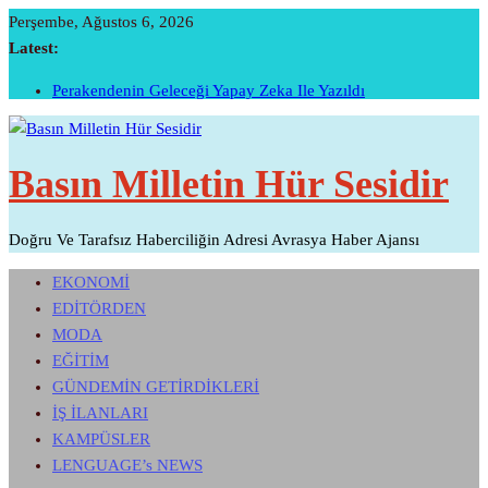
Skip
Perşembe, Ağustos 6, 2026
To
Latest:
Content
Perakendenin Geleceği Yapay Zeka Ile Yazıldı
Temmuz Ayı Ihracatı Belli Oldu…
Başarının Işareti…BTM Ilk Altı Ayda 11 Milyon Dolarlık
Yatırım Çekti…
Basın Milletin Hür Sesidir
Sivri Biber Şampiyonluğunu Ilan Etti…
İTO’ya Göre, Tüketici Fiyat İndeksi Yıllık % 35,20 Oldu.
Doğru Ve Tarafsız Haberciliğin Adresi Avrasya Haber Ajansı
EKONOMİ
EDİTÖRDEN
MODA
EĞİTİM
GÜNDEMİN GETİRDİKLERİ
İŞ İLANLARI
KAMPÜSLER
LENGUAGE’s NEWS