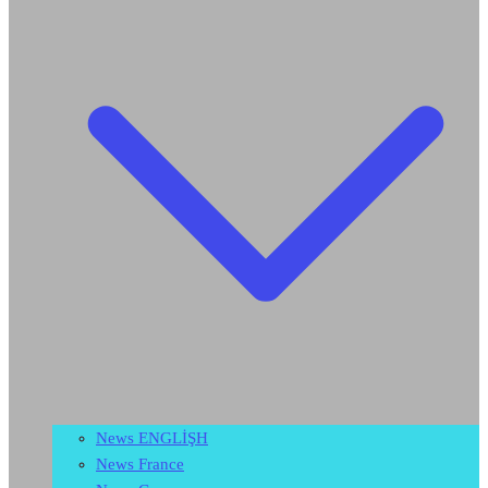
News ENGLİŞH
News France