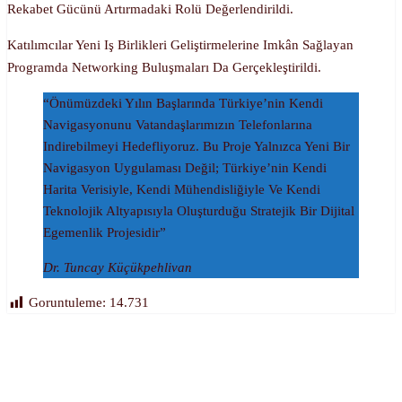
Rekabet Gücünü Artırmadaki Rolü Değerlendirildi.
Katılımcılar Yeni Iş Birlikleri Geliştirmelerine Imkân Sağlayan
Programda Networking Buluşmaları Da Gerçekleştirildi.
“Önümüzdeki Yılın Başlarında Türkiye’nin Kendi
Navigasyonunu Vatandaşlarımızın Telefonlarına
Indirebilmeyi Hedefliyoruz. Bu Proje Yalnızca Yeni Bir
Navigasyon Uygulaması Değil; Türkiye’nin Kendi
Harita Verisiyle, Kendi Mühendisliğiyle Ve Kendi
Teknolojik Altyapısıyla Oluşturduğu Stratejik Bir Dijital
Egemenlik Projesidir”
Dr. Tuncay Küçükpehlivan
Goruntuleme:
14.731