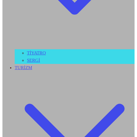
TİYATRO
SERGİ
TURİZM