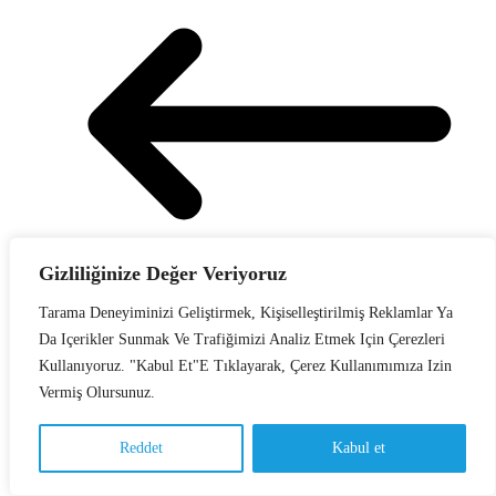
Gizliliğinize Değer Veriyoruz
Tarama Deneyiminizi Geliştirmek, Kişiselleştirilmiş Reklamlar Ya
Da Içerikler Sunmak Ve Trafiğimizi Analiz Etmek Için Çerezleri
Yapay Zeka Atılımı Ve Yıldız Kaşifleri Programı…
Kullanıyoruz. "Kabul Et"e Tıklayarak, Çerez Kullanımımıza Izin
BTM Londra’da Küresel Girişimcilikle Buluştu
Vermiş Olursunuz.
Reddet
Kabul et
Türkçe