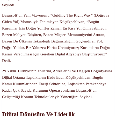
Söyledi.
Başarsoft’un Yeni Vizyonunu “Guiding The Right Way” (Doğruya
Giden Yol) Mottosuyla Tanımlayan Küçükpehlivan, “Bugün
Kurumlar Için Doğru Yol Her Zaman En Kısa Yol Olmayabiliyor.
Bazen Maliyeti Düşüren, Bazen Müşteri Memnuniyetini Artıran,
Bazen De Ülkenin Teknolojik Bağımsızlığını Güçlendiren Yol,
Doğru Yoldur. Biz Yalnızca Harita Üretmiyoruz; Kurumların Doğru
Kararı Verebilmesi Için Gereken Dijital Altyapıyı Oluşturuyoruz”
Dedi.
29 Yıldır Türkiye’nin Yollarını, Adreslerini Ve Değişen Coğrafyasını
Dijital Ortama Taşıdıklarını Ifade Eden Küçükpehlivan, Bugün
Kamu Kurumlarından Enerji Sektörüne, Lojistikten Perakendeye
Kadar Çok Sayıda Kurumun Operasyonlarını Başarsoft’un
Geliştirdiği Konum Teknolojileriyle Yönettiğini Söyledi.
Dijital Dönüşüm Ve Liderlik