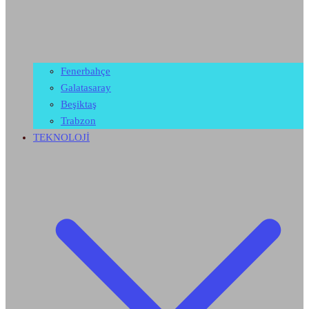
Fenerbahçe
Galatasaray
Beşiktaş
Trabzon
TEKNOLOJİ