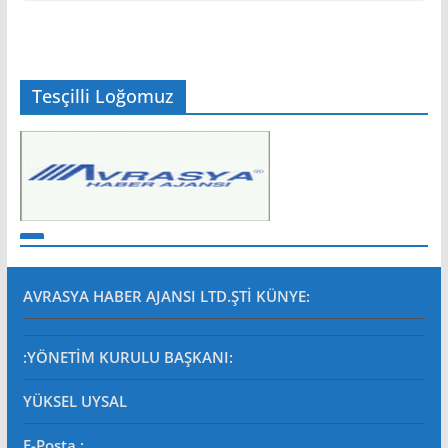
Tesçilli Loğomuz
AVRASYA HABER AJANSI LTD.ŞTİ
KÜNYE:
:YÖNETİM KURULU BAŞKANI:
YÜKSEL UYSAL
E-Posta
: