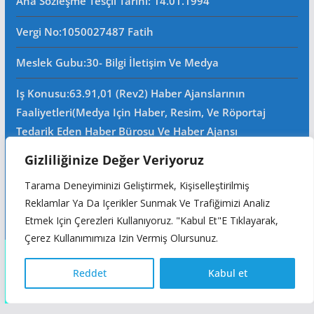
Ana Sözleşme Tesçil Tarihi
: 14.01.1994
Vergi No:
1050027487 Fatih
Meslek Gubu
:30- Bilgi İletişim Ve Medya
Iş Konusu:63.91,01 (Rev2) Haber Ajanslarının
Faaliyetleri(Medya Için Haber, Resim, Ve Röportaj
Tedarik Eden Haber Bürosu Ve Haber Ajansı
Faaliyetleri)iştigal Konusu Ile Ilgili Olarak Fotoğrafçılık,
Gizliliğinize Değer Veriyoruz
Filimcilik, Yayıncılık, Prodöktörlük, Reklamcılık Işleri Ile
Tarama Deneyiminizi Geliştirmek, Kişiselleştirilmiş
Ana Sözleşmede Yazılı Olan Diğer Işleri Yapar.
Reklamlar Ya Da Içerikler Sunmak Ve Trafiğimizi Analiz
Mersis No: 0105002748700015
Etmek Için Çerezleri Kullanıyoruz. "Kabul Et"e Tıklayarak,
Çerez Kullanımımıza Izin Vermiş Olursunuz.
Copyright © 2026
Reddet
Kabul et
Türkçe