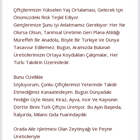
Çiftçilerimizin Yükselen Yaş Ortalaması, Gelecek Için
Önümüzdeki Risk Teşkil Ediyor.
Gençlerimize Şunu Iyi Anlatmamız Gerekiyor: Her Ne
Olursa Olsun, Tarımsal Üretimin Geri Plana Atıldığı
Müreffeh Bir Anadolu, Böyle Bir Türkiye Ve Dünya
Tasavvur Edilemez. Bugün, Aramızda Bulunan
Üreticilerimizin Ortaya Koydukları Çalışmalar, Her
Türlü Takdirin Üzerindedir.
Bunu Özellikle
Söylüyorum, Çünkü Çiftçilerimizi Yeterinde Takdir
Etmediğimiz Kanaatindeyim. Bugün Dünyadaki
Fındığın Üçte Ikisini; Kiraz, Ayva, Incir Ve Kayısının
Dörtte Birini Türk Çiftçisi Üretiyor. Bu Ayın Başında,
İtalya’da, Milano Gıda Fuarındaydık.
Orada Aile Işletmesi Olan Zeytinyağı Ve Peynir
Üreticileriyle