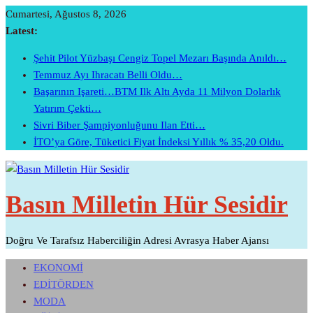
Skip
Cumartesi, Ağustos 8, 2026
To
Latest:
Content
Şehit Pilot Yüzbaşı Cengiz Topel Mezarı Başında Anıldı…
Temmuz Ayı Ihracatı Belli Oldu…
Başarının Işareti…BTM Ilk Altı Ayda 11 Milyon Dolarlık
Yatırım Çekti…
Sivri Biber Şampiyonluğunu Ilan Etti…
İTO’ya Göre, Tüketici Fiyat İndeksi Yıllık % 35,20 Oldu.
Basın Milletin Hür Sesidir
Doğru Ve Tarafsız Haberciliğin Adresi Avrasya Haber Ajansı
EKONOMİ
EDİTÖRDEN
MODA