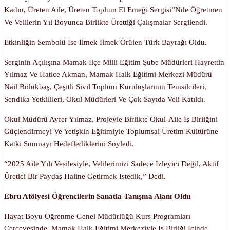
Kadın, Üreten Aile, Üreten Toplum El Emeği Sergisi”nde Öğretmen
Ve Velilerin Yıl Boyunca Birlikte Ürettiği Çalışmalar Sergilendi.
Etkinliğin Sembolü Ise Ilmek Ilmek Örülen Türk Bayrağı Oldu.
Serginin Açılışına Mamak İlçe Milli Eğitim Şube Müdürleri Hayrettin
Yılmaz Ve Hatice Akman, Mamak Halk Eğitimi Merkezi Müdürü
Nail Bölükbaş, Çeşitli Sivil Toplum Kuruluşlarının Temsilcileri,
Sendika Yetkilileri, Okul Müdürleri Ve Çok Sayıda Veli Katıldı.
Okul Müdürü Ayfer Yılmaz, Projeyle Birlikte Okul-Aile Iş Birliğini
Güçlendirmeyi Ve Yetişkin Eğitimiyle Toplumsal Üretim Kültürüne
Katkı Sunmayı Hedeflediklerini Söyledi.
“2025 Aile Yılı Vesilesiyle, Velilerimizi Sadece Izleyici Değil, Aktif
Üretici Bir Paydaş Haline Getirmek Istedik,” Dedi.
Ebru Atölyesi Öğrencilerin Sanatla Tanışma Alanı Oldu
Hayat Boyu Öğrenme Genel Müdürlüğü Kurs Programları
Çerçevesinde, Mamak Halk Eğitimi Merkeziyle Iş Birliği Içinde