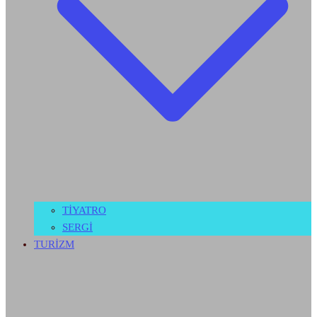
TİYATRO
SERGİ
TURİZM