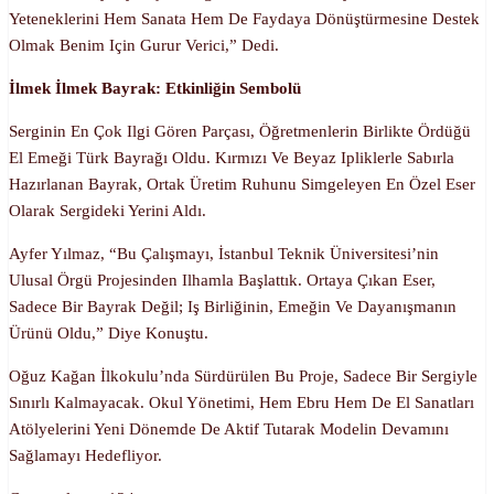
Yeteneklerini Hem Sanata Hem De Faydaya Dönüştürmesine Destek
Olmak Benim Için Gurur Verici,” Dedi.
İlmek İlmek Bayrak: Etkinliğin Sembolü
Serginin En Çok Ilgi Gören Parçası, Öğretmenlerin Birlikte Ördüğü
El Emeği Türk Bayrağı Oldu. Kırmızı Ve Beyaz Ipliklerle Sabırla
Hazırlanan Bayrak, Ortak Üretim Ruhunu Simgeleyen En Özel Eser
Olarak Sergideki Yerini Aldı.
Ayfer Yılmaz, “Bu Çalışmayı, İstanbul Teknik Üniversitesi’nin
Ulusal Örgü Projesinden Ilhamla Başlattık. Ortaya Çıkan Eser,
Sadece Bir Bayrak Değil; Iş Birliğinin, Emeğin Ve Dayanışmanın
Ürünü Oldu,” Diye Konuştu.
Oğuz Kağan İlkokulu’nda Sürdürülen Bu Proje, Sadece Bir Sergiyle
Sınırlı Kalmayacak. Okul Yönetimi, Hem Ebru Hem De El Sanatları
Atölyelerini Yeni Dönemde De Aktif Tutarak Modelin Devamını
Sağlamayı Hedefliyor.