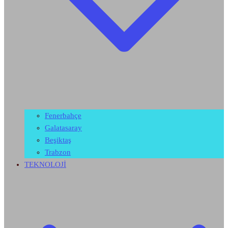
Fenerbahçe
Galatasaray
Beşiktaş
Trabzon
TEKNOLOJİ