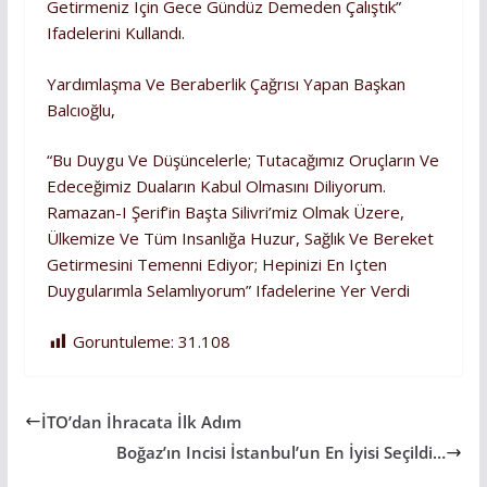
Getirmeniz Için Gece Gündüz Demeden Çalıştık”
Ifadelerini Kullandı.
Yardımlaşma Ve Beraberlik Çağrısı Yapan Başkan
Balcıoğlu,
“Bu Duygu Ve Düşüncelerle; Tutacağımız Oruçların Ve
Edeceğimiz Duaların Kabul Olmasını Diliyorum.
Ramazan-I Şerif’in Başta Silivri’miz Olmak Üzere,
Ülkemize Ve Tüm Insanlığa Huzur, Sağlık Ve Bereket
Getirmesini Temenni Ediyor; Hepinizi En Içten
Duygularımla Selamlıyorum” Ifadelerine Yer Verdi
Goruntuleme:
31.108
İTO’dan İhracata İlk Adım
Boğaz’ın Incisi İstanbul’un En İyisi Seçildi…