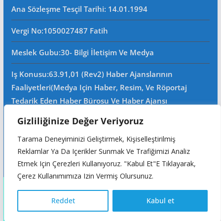
Ana Sözleşme Tesçil Tarihi
: 14.01.1994
Vergi No:
1050027487 Fatih
Meslek Gubu
:30- Bilgi İletişim Ve Medya
Iş Konusu:63.91,01 (Rev2) Haber Ajanslarının
Faaliyetleri(Medya Için Haber, Resim, Ve Röportaj
Tedarik Eden Haber Bürosu Ve Haber Ajansı
Faaliyetleri)iştigal Konusu Ile Ilgili Olarak Fotoğrafçılık,
Gizliliğinize Değer Veriyoruz
Filimcilik, Yayıncılık, Prodöktörlük, Reklamcılık Işleri Ile
Tarama Deneyiminizi Geliştirmek, Kişiselleştirilmiş
Ana Sözleşmede Yazılı Olan Diğer Işleri Yapar.
Reklamlar Ya Da Içerikler Sunmak Ve Trafiğimizi Analiz
Mersis No: 0105002748700015
Etmek Için Çerezleri Kullanıyoruz. "Kabul Et"e Tıklayarak,
Çerez Kullanımımıza Izin Vermiş Olursunuz.
Copyright © 2026
Reddet
Kabul et
Türkçe