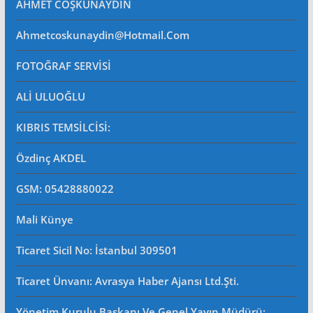
AHMET COŞKUNAYDIN
Ahmetcoskunaydin@hotmail.com
FOTOĞRAF SERVİSİ
ALİ ULUOĞLU
KIBRIS TEMSİLCİSİ:
Özdinç AKDEL
GSM: 05428880022
Mali Künye
Ticaret Sicil No
: İstanbul 309501
Ticaret Ünvanı: Avrasya Haber Ajansı Ltd.Şti.
Yönetim Kurulu Başkanı Ve Genel Yayın Müdürü
: