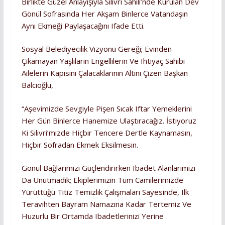
Birlikte Güzel Anlayışıyla Silivri Sahili’nde Kurulan Dev
Gönül Sofrasında Her Akşam Binlerce Vatandaşın
Aynı Ekmeği Paylaşacağını Ifade Etti.
Sosyal Belediyecilik Vizyonu Gereği; Evinden
Çıkamayan Yaşlıların Engellilerin Ve Ihtiyaç Sahibi
Ailelerin Kapısını Çalacaklarının Altını Çizen Başkan
Balcıoğlu,
“Aşevimizde Sevgiyle Pişen Sıcak Iftar Yemeklerini
Her Gün Binlerce Hanemize Ulaştıracağız. İstiyoruz
Ki Silivri’mizde Hiçbir Tencere Dertle Kaynamasın,
Hiçbir Sofradan Ekmek Eksilmesin.
Gönül Bağlarımızı Güçlendirirken Ibadet Alanlarımızı
Da Unutmadık; Ekiplerimizin Tüm Camilerimizde
Yürüttüğü Titiz Temizlik Çalışmaları Sayesinde, Ilk
Teravihten Bayram Namazına Kadar Tertemiz Ve
Huzurlu Bir Ortamda Ibadetlerinizi Yerine