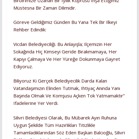
Birbirimize Uzanan Bir Iyilik Köprüsü Inşa Ettiğimiz
Müstesna Bir Zaman Dilimidir.
Göreve Geldiğimiz Günden Bu Yana Tek Bir Ilkeyi
Rehber Edindik:
Vicdan Belediyeciliği. Bu Anlayışla; Ilçemizin Her
Sokağında Hiç Kimseyi Geride Bırakmamaya, Her
Kapıyı Çalmaya Ve Her Yüreğe Dokunmaya Gayret
Ediyoruz.
Biliyoruz Ki Gerçek Belediyecilik Darda Kalan
Vatandaşımızın Elinden Tutmak, Ihtiyaç Anında Yanı
Başında Olmak Ve Komşusu Açken Tok Yatmamaktır”
Ifadelerine Yer Verdi.
Silivri Belediyesi Olarak, Bu Mübarek Ayın Ruhuna
Uygun Şekilde Tüm Hazırlıkları Titizlikle
Tamamladıklarından Söz Eden Başkan Balcıoğlu, Silivri