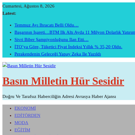
Skip
Cumartesi, Ağustos 8, 2026
To
Latest:
Content
Temmuz Ayı Ihracatı Belli Oldu…
Başarının Işareti…BTM Ilk Altı Ayda 11 Milyon Dolarlık Yatır
Sivri Biber Şampiyonluğunu Ilan Etti…
İTO’ya Göre, Tüketici Fiyat İndeksi Yıllık % 35,20 Oldu.
Perakendenin Geleceği Yapay Zeka Ile Yazıldı
Basın Milletin Hür Sesidir
Doğru Ve Tarafsız Haberciliğin Adresi Avrasya Haber Ajansı
EKONOMİ
EDİTÖRDEN
MODA
EĞİTİM