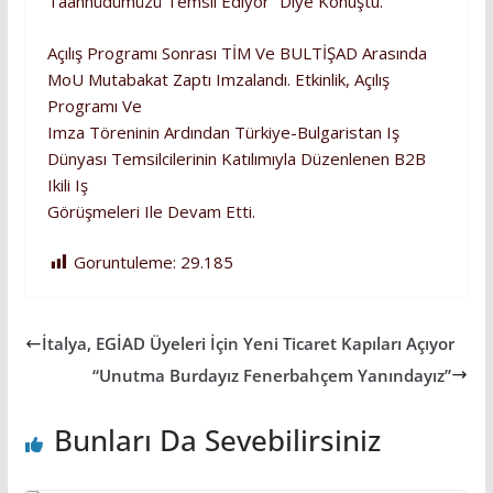
Taahhüdümüzü Temsil Ediyor” Diye Konuştu.
Açılış Programı Sonrası TİM Ve BULTİŞAD Arasında
MoU Mutabakat Zaptı Imzalandı. Etkinlik, Açılış
Programı Ve
Imza Töreninin Ardından Türkiye-Bulgaristan Iş
Dünyası Temsilcilerinin Katılımıyla Düzenlenen B2B
Ikili Iş
Görüşmeleri Ile Devam Etti.
Goruntuleme:
29.185
İtalya, EGİAD Üyeleri İçin Yeni Ticaret Kapıları Açıyor
“Unutma Burdayız Fenerbahçem Yanındayız”
Bunları Da Sevebilirsiniz