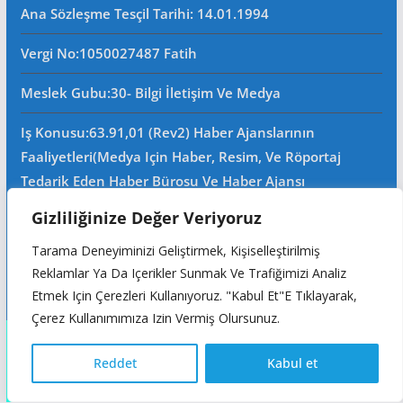
Ana Sözleşme Tesçil Tarihi
: 14.01.1994
Vergi No:
1050027487 Fatih
Meslek Gubu
:30- Bilgi İletişim Ve Medya
Iş Konusu:63.91,01 (Rev2) Haber Ajanslarının
Faaliyetleri(Medya Için Haber, Resim, Ve Röportaj
Tedarik Eden Haber Bürosu Ve Haber Ajansı
Faaliyetleri)iştigal Konusu Ile Ilgili Olarak Fotoğrafçılık,
Gizliliğinize Değer Veriyoruz
Filimcilik, Yayıncılık, Prodöktörlük, Reklamcılık Işleri Ile
Tarama Deneyiminizi Geliştirmek, Kişiselleştirilmiş
Ana Sözleşmede Yazılı Olan Diğer Işleri Yapar.
Reklamlar Ya Da Içerikler Sunmak Ve Trafiğimizi Analiz
Mersis No: 0105002748700015
Etmek Için Çerezleri Kullanıyoruz. "Kabul Et"e Tıklayarak,
Çerez Kullanımımıza Izin Vermiş Olursunuz.
Copyright © 2026
Reddet
Kabul et
Türkçe