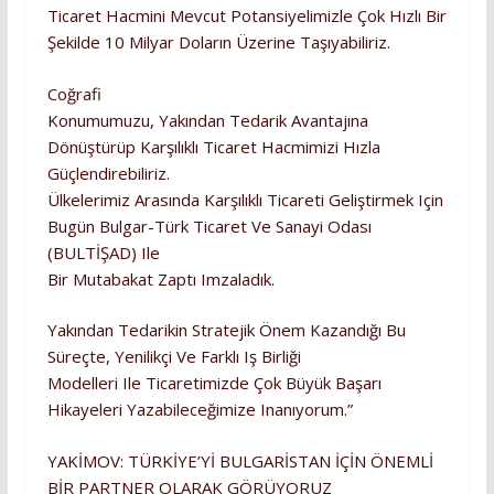
Ticaret Hacmini Mevcut Potansiyelimizle Çok Hızlı Bir
Şekilde 10 Milyar Doların Üzerine Taşıyabiliriz.
Coğrafi
Konumumuzu, Yakından Tedarik Avantajına
Dönüştürüp Karşılıklı Ticaret Hacmimizi Hızla
Güçlendirebiliriz.
Ülkelerimiz Arasında Karşılıklı Ticareti Geliştirmek Için
Bugün Bulgar-Türk Ticaret Ve Sanayi Odası
(BULTİŞAD) Ile
Bir Mutabakat Zaptı Imzaladık.
Yakından Tedarikin Stratejik Önem Kazandığı Bu
Süreçte, Yenilikçi Ve Farklı Iş Birliği
Modelleri Ile Ticaretimizde Çok Büyük Başarı
Hikayeleri Yazabileceğimize Inanıyorum.”
YAKİMOV: TÜRKİYE’Yİ BULGARİSTAN İÇİN ÖNEMLİ
BİR PARTNER OLARAK GÖRÜYORUZ