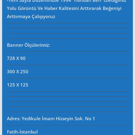
-Yeni Sayfa Düzenimizle 1994 Yılından Beri Izlediğimiz
Yolu Görüntü Ve Haber Kalitesini Arttırarak Beğeniyi
Arttırmaya Çalışıyoruz
Banner Ölçülerimiz:
728 X 90
300 X 250
125 X 125
Adres: Yedikule İmam Hüseyin Sok. No 1
Fatih-İstanbul