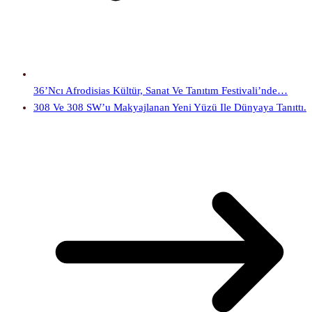
36’ncı Afrodisias Kültür, Sanat Ve Tanıtım Festivali’nde…
308 Ve 308 SW’u Makyajlanan Yeni Yüzü Ile Dünyaya Tanıttı.