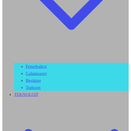
Fenerbahçe
Galatasaray
Beşiktaş
Trabzon
TEKNOLOJİ