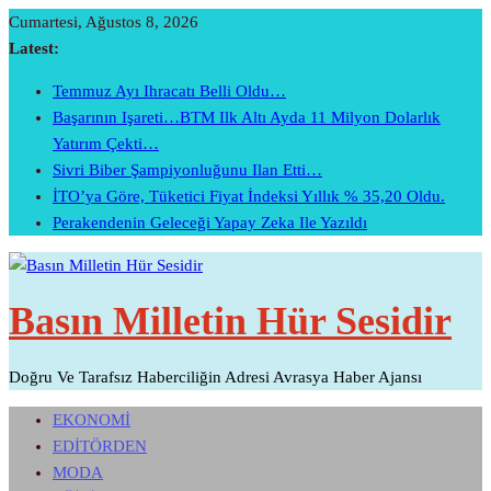
Skip
Cumartesi, Ağustos 8, 2026
To
Latest:
Content
Temmuz Ayı Ihracatı Belli Oldu…
Başarının Işareti…BTM Ilk Altı Ayda 11 Milyon Dolarlık
Yatırım Çekti…
Sivri Biber Şampiyonluğunu Ilan Etti…
İTO’ya Göre, Tüketici Fiyat İndeksi Yıllık % 35,20 Oldu.
Perakendenin Geleceği Yapay Zeka Ile Yazıldı
Basın Milletin Hür Sesidir
Doğru Ve Tarafsız Haberciliğin Adresi Avrasya Haber Ajansı
EKONOMİ
EDİTÖRDEN
MODA