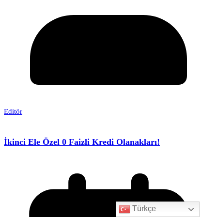
Editör
İkinci Ele Özel 0 Faizli Kredi Olanakları!
Türkçe