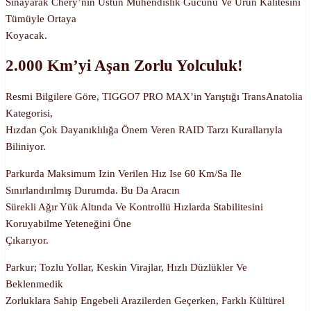
Sınayarak Chery’nin Üstün Mühendislik Gücünü Ve Ürün Kalitesini
Tümüyle Ortaya
Koyacak.
2.000 Km’yi Aşan Zorlu Yolculuk!
Resmi Bilgilere Göre, TIGGO7 PRO MAX’in Yarıştığı TransAnatolia
Kategorisi,
Hızdan Çok Dayanıklılığa Önem Veren RAID Tarzı Kurallarıyla
Biliniyor.
Parkurda Maksimum Izin Verilen Hız Ise 60 Km/sa Ile
Sınırlandırılmış Durumda. Bu Da Aracın
Sürekli Ağır Yük Altında Ve Kontrollü Hızlarda Stabilitesini
Koruyabilme Yeteneğini Öne
Çıkarıyor.
Parkur; Tozlu Yollar, Keskin Virajlar, Hızlı Düzlükler Ve
Beklenmedik
Zorluklara Sahip Engebeli Arazilerden Geçerken, Farklı Kültürel