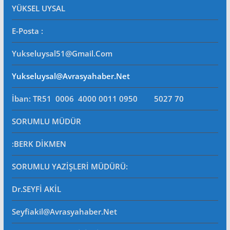
YÜKSEL UYSAL
E-Posta
:
Yukseluysal51@gmail.com
Yukseluysal@avrasyahaber.net
İban: TR51 0006 4000 0011 0950 5027 70
SORUMLU MÜDÜR
:BERK DİKMEN
SORUMLU YAZİŞLERİ MÜDÜRÜ
:
Dr.SEYFİ AKİL
Seyfiakil@avrasyahaber.net