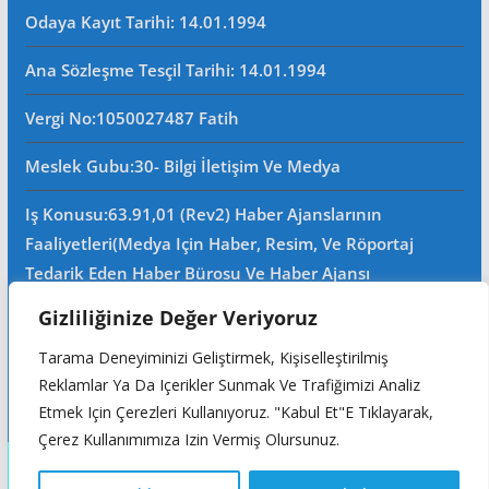
Odaya Kayıt Tarihi: 14.01.1994
Ana Sözleşme Tesçil Tarihi
: 14.01.1994
Vergi No:
1050027487 Fatih
Meslek Gubu
:30- Bilgi İletişim Ve Medya
Iş Konusu:63.91,01 (Rev2) Haber Ajanslarının
Faaliyetleri(Medya Için Haber, Resim, Ve Röportaj
Tedarik Eden Haber Bürosu Ve Haber Ajansı
Faaliyetleri)iştigal Konusu Ile Ilgili Olarak Fotoğrafçılık,
Gizliliğinize Değer Veriyoruz
Filimcilik, Yayıncılık, Prodöktörlük, Reklamcılık Işleri Ile
Tarama Deneyiminizi Geliştirmek, Kişiselleştirilmiş
Ana Sözleşmede Yazılı Olan Diğer Işleri Yapar.
Reklamlar Ya Da Içerikler Sunmak Ve Trafiğimizi Analiz
Mersis No: 0105002748700015
Etmek Için Çerezleri Kullanıyoruz. "Kabul Et"e Tıklayarak,
Çerez Kullanımımıza Izin Vermiş Olursunuz.
Copyright © 2026