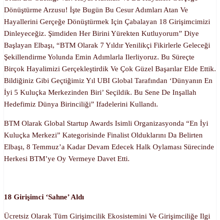
Dönüştürme Arzusu! İşte Bugün Bu Cesur Adımları Atan Ve
Hayallerini Gerçeğe Dönüştürmek Için Çabalayan 18 Girişimcimizi
Dinleyeceğiz. Şimdiden Her Birini Yürekten Kutluyorum” Diye
Başlayan Elbaşı, “BTM Olarak 7 Yıldır Yenilikçi Fikirlerle Geleceği
Şekillendirme Yolunda Emin Adımlarla Ilerliyoruz. Bu Süreçte
Birçok Hayalimizi Gerçekleştirdik Ve Çok Güzel Başarılar Elde Ettik.
Bildiğiniz Gibi Geçtiğimiz Yıl UBI Global Tarafından ‘Dünyanın En
İyi 5 Kuluçka Merkezinden Biri’ Seçildik. Bu Sene De Inşallah
Hedefimiz Dünya Birinciliği” Ifadelerini Kullandı.
BTM Olarak Global Startup Awards Isimli Organizasyonda “En İyi
Kuluçka Merkezi” Kategorisinde Finalist Olduklarını Da Belirten
Elbaşı, 8 Temmuz’a Kadar Devam Edecek Halk Oylaması Sürecinde
Herkesi BTM’ye Oy Vermeye Davet Etti.
18 Girişimci ‘sahne’ Aldı
Ücretsiz Olarak Tüm Girişimcilik Ekosistemini Ve Girişimciliğe Ilgi