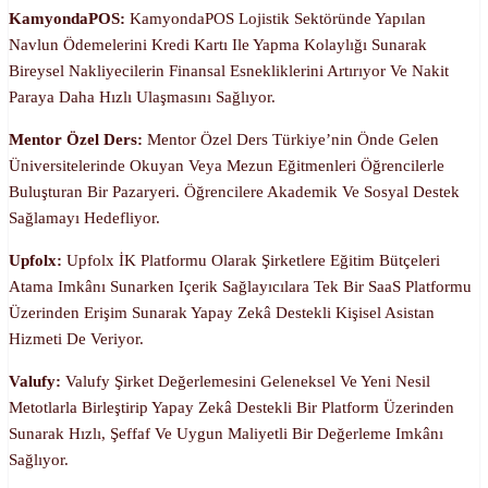
KamyondaPOS:
KamyondaPOS Lojistik Sektöründe Yapılan
Navlun Ödemelerini Kredi Kartı Ile Yapma Kolaylığı Sunarak
Bireysel Nakliyecilerin Finansal Esnekliklerini Artırıyor Ve Nakit
Paraya Daha Hızlı Ulaşmasını Sağlıyor.
Mentor Özel Ders:
Mentor Özel Ders Türkiye’nin Önde Gelen
Üniversitelerinde Okuyan Veya Mezun Eğitmenleri Öğrencilerle
Buluşturan Bir Pazaryeri. Öğrencilere Akademik Ve Sosyal Destek
Sağlamayı Hedefliyor.
U
Pfolx:
Upfolx İK Platformu Olarak Şirketlere Eğitim Bütçeleri
Atama Imkânı Sunarken Içerik Sağlayıcılara Tek Bir SaaS Platformu
Üzerinden Erişim Sunarak Yapay Zekâ Destekli Kişisel Asistan
Hizmeti De Veriyor.
Valufy:
Valufy Şirket Değerlemesini Geleneksel Ve Yeni Nesil
Metotlarla Birleştirip Yapay Zekâ Destekli Bir Platform Üzerinden
Sunarak Hızlı, Şeffaf Ve Uygun Maliyetli Bir Değerleme Imkânı
Sağlıyor.