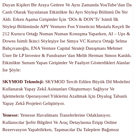
Duyan Kişileri Bir Araya Getiren Ve Aynı Zamanda YouTube’dan Da
Canlı Olarak Yayınlanan Etkinlikte Iki Ayrı Söyleşi Bölümü De Yer
Aldı. Erken Aşama Girişimler İçin ‘DOs & DON’Ts’ Isimli Ilk
Söyleşi Bölümünde APY Ventures Fon Yöneticisi Mustafa Keçeli Ile
212 Kurucu Ortağı Numan Numan Konuşma Yaparken, AI – Ups &
Downs Isimli Ikinci Söyleşiye Ise Simya VC Kurucu Ortağı Selma
Bahçıvanoğlu, ENA Venture Capital Strateji Danışmanı Mehmet
Üner Ile LP Investor & Fundraiser’dan Melih Herman Simon Katıldı.
Etkinlikte Sunum Yapan Girişimler Ve Faaliyet Gösterdikleri Alanlar
Ise Şöyle:
SKYMOD Teknoloji:
SKYMOD Tercih Edilen Büyük Dil Modelini
Kullanarak Yapay Zekâ Asistanları Oluşturmayı Sağlıyor Ve
Işletmelerin Operasyonel Yüklerini Azaltmak Için Diyalog Tabanlı
Yapay Zekâ Projeleri Geliştiriyor.
Yenesse:
Yenesse Havalimanı Transferlerine Odaklanıyor.
Kullanıcılar Şoför Bilgileri Ve Araç Detaylarına Erişip Online
Rezervasyon Yapabilirken, Taşımacılar Da Taleplere Bağımsız