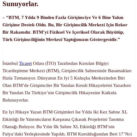
Sunuyorlar.
– “BTM, 7 Yılda 9 Binden Fazla Girişimciye Ve 6 Bine Yakın
Girişime Destek Oldu. Bu, Bir Girişimcilik Merkezi Için Rekor
Bir Rakamdır. BTM’yi Fiziksel Ve Içeriksel Olarak Büyütüp,
Türk Girişimciliğinin Merkezi Yaptığımızın Göstergesidir.”
İstanbul
Ticaret
Odası (İTO) Tarafından Kurulan Bilgiyi
Ticarileştirme Merkezi (BTM), Girişimcilik Sahnesinde Basamakları
Hızla Tırmanıyor. Dünyanın En Iyi 5 Kuluçka Merkezinden Biri
Olan BTM’de Girişimciler Bir Yandan Kendi Hikayelerini Yazarken
Bir Yandan Da Türkiye’nin Girişimcilik Hikayesine Katkıda
Bulunuyorlar.
En Iyi Hikaye Yazan BTM Girişimleri Ise Yılda Iki Kez Sahne XL
Etkinliği Ile Yatırımcıların Karşısına Çıkarak Projelerini Tanıtma
Olanağı Buluyor. Bu Yılın Ilk Sahne XL Etkinliği BTM’nin
Fulya’daki Yerleşkesinde Yapıldı. BTM Kurulduğundan Beri 17’nci