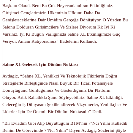
Başkanı Olarak Beni En Çok Heyecanlandıran Etkinliğimiz.
Girişimci Gençlerimizin Ülkemizin Ufkunu Daha Da
Genişleteceklerine Dair Ümidim Gerçeğe Dönüşüyor. O Yüzden Bu
Salonu Dolduran Girişimcilere Ve Sizlere Diyorum Ki: İyi Ki
Varsınız. İyi Ki Bugün Varlığınızla Sahne XL Etkinliğimize Güç
Veriyor, Anlam Katıyorsunuz” Ifadelerini Kullandı.
Sahne XL Gelecek Için Dönüm Noktası
Avdagiç, “Sahne XL, Yenilikçi Ve Teknolojik Fikirlerin Doğru
Stratejilerle Birleştiğinde Nasıl Büyük Bir Ticari Potansiyele
Dönüştüğünü Gördüğümüz Ve Gösterdiğimiz Bir Platform
Oluyor. Artık Rahatlıkla Şunu Söyleyebiliriz: Sahne XL Etkinliği,
Geleceğin Iş Dünyasını Şekillendirecek Vizyonerler, Yenilikçiler Ve
Liderler Için De Önemli Bir Dönüm Noktasıdır” Dedi.
“Bir Evladım Gibi Alıp Büyüttüğüm BTM’nin 7’nci Yılını Kutladık.
Benim De Görevimde 7’nci Yılım” Diyen Avdagiç Sözlerini Şöyle