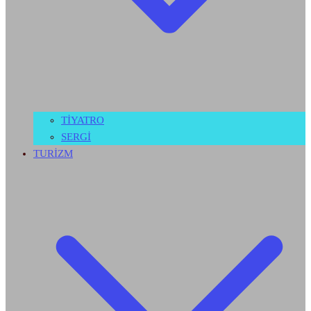
TİYATRO
SERGİ
TURİZM