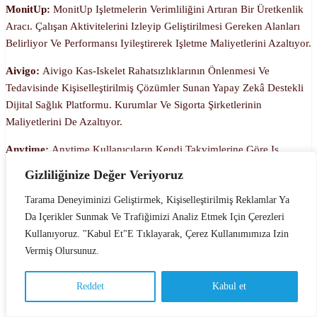
MonitUp:
MonitUp Işletmelerin Verimliliğini Artıran Bir Üretkenlik
Aracı. Çalışan Aktivitelerini Izleyip Geliştirilmesi Gereken Alanları
Belirliyor Ve Performansı Iyileştirerek Işletme Maliyetlerini Azaltıyor.
Aivigo:
Aivigo Kas-Iskelet Rahatsızlıklarının Önlenmesi Ve
Tedavisinde Kişiselleştirilmiş Çözümler Sunan Yapay Zekâ Destekli
Dijital Sağlık Platformu. Kurumlar Ve Sigorta Şirketlerinin
Maliyetlerini De Azaltıyor.
Anytime:
Anytime Kullanıcıların Kendi Takvimlerine Göre Iş
Başvurusu Yapmalarını Ve Işverenlerin Proje Bazlı Ihtiyaçlarını
Gizliliğinize Değer Veriyoruz
Karşılamayı Sağlıyor. “Akıllı Eşleşme” Özelliği Ise Iş Arayanları
Uygun Ilanlarla Buluşturuyor.
Tarama Deneyiminizi Geliştirmek, Kişiselleştirilmiş Reklamlar Ya
Da Içerikler Sunmak Ve Trafiğimizi Analiz Etmek Için Çerezleri
Yomio Drops:
Yomio Drops
Meyve Ve Yoğurttan Oluşan Karışımı
Kullanıyoruz. "Kabul Et"e Tıklayarak, Çerez Kullanımımıza Izin
Düşük Sıcaklıklarda Dondurup Ve Ardından Vakum Altında
Vermiş Olursunuz.
Kurutarak Uygulanan Freeze Dry Ile Besin Değerlerini Korumuş
Sağlıklı Atıştırmalıklar Üretiyor.
Reddet
Kabul et
Türkçe
Dental Cepte:
Dental Cepte Diş Hekimleri Için Gerekli Olan