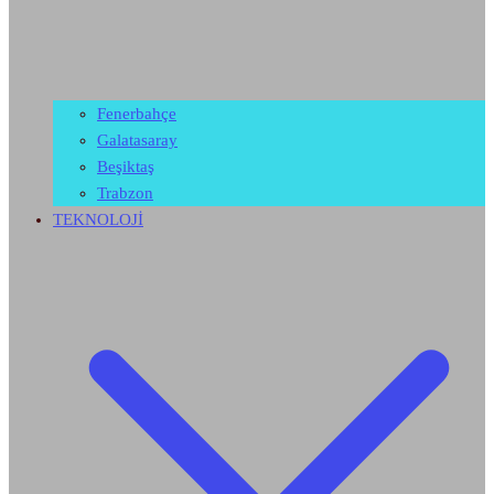
Fenerbahçe
Galatasaray
Beşiktaş
Trabzon
TEKNOLOJİ