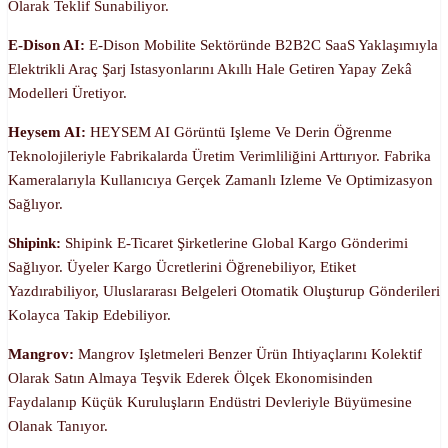
Olarak Teklif Sunabiliyor.
E-Dison AI:
E-Dison Mobilite Sektöründe B2B2C SaaS Yaklaşımıyla
Elektrikli Araç Şarj Istasyonlarını Akıllı Hale Getiren Yapay Zekâ
Modelleri Üretiyor.
Heysem AI:
HEYSEM AI Görüntü Işleme Ve Derin Öğrenme
Teknolojileriyle Fabrikalarda Üretim Verimliliğini Arttırıyor. Fabrika
Kameralarıyla Kullanıcıya Gerçek Zamanlı Izleme Ve Optimizasyon
Sağlıyor.
Shipink:
Shipink E-Ticaret Şirketlerine Global Kargo Gönderimi
Sağlıyor. Üyeler Kargo Ücretlerini Öğrenebiliyor, Etiket
Yazdırabiliyor, Uluslararası Belgeleri Otomatik Oluşturup Gönderileri
Kolayca Takip Edebiliyor.
Mangrov:
Mangrov Işletmeleri Benzer Ürün Ihtiyaçlarını Kolektif
Olarak Satın Almaya Teşvik Ederek Ölçek Ekonomisinden
Faydalanıp Küçük Kuruluşların Endüstri Devleriyle Büyümesine
Olanak Tanıyor.