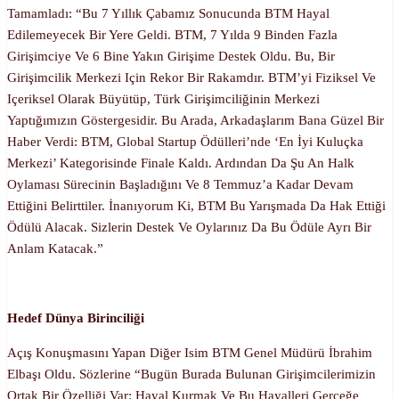
Tamamladı: “Bu 7 Yıllık Çabamız Sonucunda BTM Hayal
Edilemeyecek Bir Yere Geldi. BTM, 7 Yılda 9 Binden Fazla
Girişimciye Ve 6 Bine Yakın Girişime Destek Oldu. Bu, Bir
Girişimcilik Merkezi Için Rekor Bir Rakamdır. BTM’yi Fiziksel Ve
Içeriksel Olarak Büyütüp, Türk Girişimciliğinin Merkezi
Yaptığımızın Göstergesidir. Bu Arada, Arkadaşlarım Bana Güzel Bir
Haber Verdi: BTM, Global Startup Ödülleri’nde ‘En İyi Kuluçka
Merkezi’ Kategorisinde Finale Kaldı. Ardından Da Şu An Halk
Oylaması Sürecinin Başladığını Ve 8 Temmuz’a Kadar Devam
Ettiğini Belirttiler. İnanıyorum Ki, BTM Bu Yarışmada Da Hak Ettiği
Ödülü Alacak. Sizlerin Destek Ve Oylarınız Da Bu Ödüle Ayrı Bir
Anlam Katacak.”
Hedef Dünya Birinciliği
Açış Konuşmasını Yapan Diğer Isim BTM Genel Müdürü İbrahim
Elbaşı Oldu. Sözlerine “Bugün Burada Bulunan Girişimcilerimizin
Ortak Bir Özelliği Var: Hayal Kurmak Ve Bu Hayalleri Gerçeğe