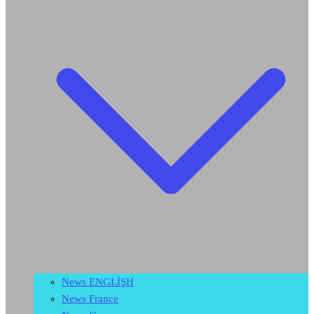
News ENGLİŞH
News France