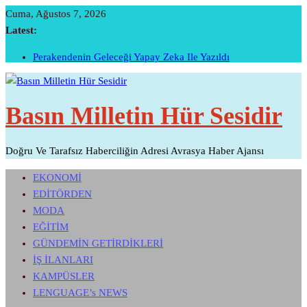
Skip
Cuma, Ağustos 7, 2026
To
Latest:
Content
Perakendenin Geleceği Yapay Zeka Ile Yazıldı
Temmuz Ayı Ihracatı Belli Oldu…
Başarının Işareti…BTM Ilk Altı Ayda 11 Milyon Dolarlık
Yatırım Çekti…
Basın Milletin Hür Sesidir
Sivri Biber Şampiyonluğunu Ilan Etti…
İTO’ya Göre, Tüketici Fiyat İndeksi Yıllık % 35,20 Oldu.
Doğru Ve Tarafsız Haberciliğin Adresi Avrasya Haber Ajansı
EKONOMİ
EDİTÖRDEN
MODA
EĞİTİM
GÜNDEMİN GETİRDİKLERİ
İŞ İLANLARI
KAMPÜSLER
LENGUAGE’s NEWS