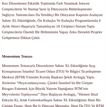
Kez Düzenlenen Etkinlik Toplumda Fark Yaratmak Isteyen
Girişimcilerin Ve Startup’ların Iş Dünyasıyla Bütünleşmesini
Sağlıyor. Yatırımcılara Da Yenilikçi Bir Dünyanın Kapısını Aralayan
Sahne XL Etkinliğinde, Ön Kuluçka Ve Kuluçka Programlarında 6
Aylık Süreci Başarıyla Tamamlayan 18 Girişimci Sunum Yaptı.
Girişimcilerin Önemli Bir Bölümünün Yapay Zeka Destekli Projeler
Geliştirmesi Dikkat Çekti.
Momentum Teması
Momentum Temasıyla Düzenlenen Sahne XL Etkinliğinin Açış
Konuşmasını İstanbul Ticaret Odası (İTO) Ve Bilgiyi Ticarileştirme
Merkezi (BTM) Yönetim Kurulu Başkanı Şekib Avdagiç Yaptı.
Sözlerine “Heyecanlanıyoruz, Çünkü İstanbul’da Bir Girişim
Rüzgarı Estirmek Için Büyük Yatırım Yaptığımız BTM’nin
Meyvelerini Topluyoruz” Diye Başlayan Avdagiç, “Hemen Itiraf
Edeyim Ki, Artık Gelenekselleşen Sahne XL Etkinliğimiz Hem Bir
Girişim Dostu, Hem Bir Iş Dünyası Mensubu, Hem De İTO Ve BTM