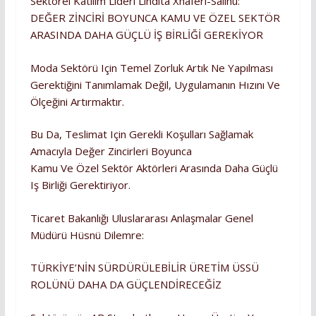
Sektörel Katılım Lideri Lindita Xhaferi-Salihu:
DEĞER ZİNCİRİ BOYUNCA KAMU VE ÖZEL SEKTÖR
ARASINDA DAHA GÜÇLÜ İŞ BİRLİĞİ GEREKİYOR
Moda Sektörü Için Temel Zorluk Artık Ne Yapılması
Gerektiğini Tanımlamak Değil, Uygulamanın Hızını Ve
Ölçeğini Artırmaktır.
Bu Da, Teslimat Için Gerekli Koşulları Sağlamak
Amacıyla Değer Zincirleri Boyunca
Kamu Ve Özel Sektör Aktörleri Arasında Daha Güçlü
Iş Birliği Gerektiriyor.
Ticaret Bakanlığı Uluslararası Anlaşmalar Genel
Müdürü Hüsnü Dilemre:
TÜRKİYE’NİN SÜRDÜRÜLEBİLİR ÜRETİM ÜSSÜ
ROLÜNÜ DAHA DA GÜÇLENDİRECEĞİZ