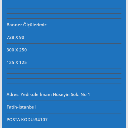
Banner Ölçülerimiz:
728 X 90
300 X 250
125 X 125
Adres: Yedikule İmam Hüseyin Sok. No 1
Fatih-İstanbul
POSTA KODU
:34107