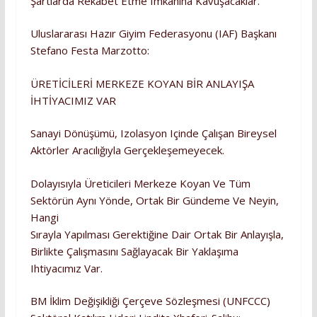
Şartlarda Rekabet Etme Imkânına Kavuşacaklar.
Uluslararası Hazır Giyim Federasyonu (IAF) Başkanı
Stefano Festa Marzotto:
ÜRETİCİLERİ MERKEZE KOYAN BİR ANLAYIŞA
İHTİYACIMIZ VAR
Sanayi Dönüşümü, Izolasyon Içinde Çalışan Bireysel
Aktörler Aracılığıyla Gerçekleşemeyecek.
Dolayısıyla Üreticileri Merkeze Koyan Ve Tüm
Sektörün Aynı Yönde, Ortak Bir Gündeme Ve Neyin,
Hangi
Sırayla Yapılması Gerektiğine Dair Ortak Bir Anlayışla,
Birlikte Çalışmasını Sağlayacak Bir Yaklaşıma
Ihtiyacımız Var.
BM İklim Değişikliği Çerçeve Sözleşmesi (UNFCCC)