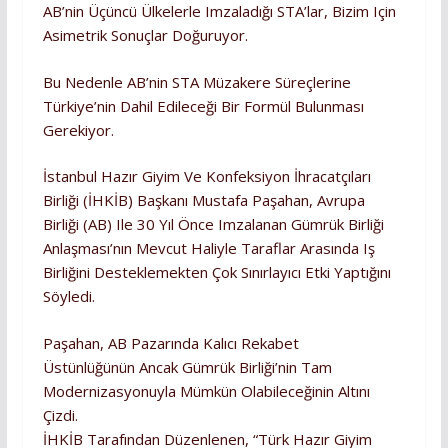
AB’nin Üçüncü Ülkelerle Imzaladığı STA’lar, Bizim Için
Asimetrik Sonuçlar Doğuruyor.
Bu Nedenle AB’nin STA Müzakere Süreçlerine
Türkiye’nin Dahil Edileceği Bir Formül Bulunması
Gerekiyor.
İstanbul Hazır Giyim Ve Konfeksiyon İhracatçıları
Birliği (İHKİB) Başkanı Mustafa Paşahan, Avrupa
Birliği (AB) Ile 30 Yıl Önce Imzalanan Gümrük Birliği
Anlaşması’nın Mevcut Haliyle Taraflar Arasında Iş
Birliğini Desteklemekten Çok Sınırlayıcı Etki Yaptığını
Söyledi.
Paşahan, AB Pazarında Kalıcı Rekabet
Üstünlüğünün Ancak Gümrük Birliği’nin Tam
Modernizasyonuyla Mümkün Olabileceğinin Altını
Çizdi.
İHKİB Tarafından Düzenlenen, “Türk Hazır Giyim