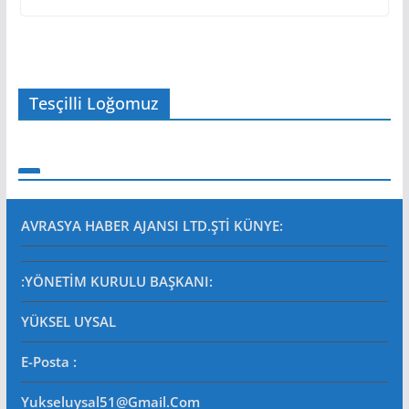
Tesçilli Loğomuz
AVRASYA HABER AJANSI LTD.ŞTİ
KÜNYE:
:YÖNETİM KURULU BAŞKANI:
YÜKSEL UYSAL
E-Posta
:
Yukseluysal51@gmail.com