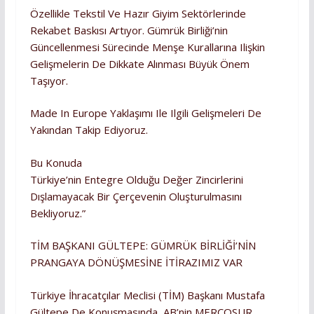
Özellikle Tekstil Ve Hazır Giyim Sektörlerinde
Rekabet Baskısı Artıyor. Gümrük Birliği’nin
Güncellenmesi Sürecinde Menşe Kurallarına Ilişkin
Gelişmelerin De Dikkate Alınması Büyük Önem
Taşıyor.
Made In Europe Yaklaşımı Ile Ilgili Gelişmeleri De
Yakından Takip Ediyoruz.
Bu Konuda
Türkiye’nin Entegre Olduğu Değer Zincirlerini
Dışlamayacak Bir Çerçevenin Oluşturulmasını
Bekliyoruz.”
TİM BAŞKANI GÜLTEPE: GÜMRÜK BİRLİĞİ’NİN
PRANGAYA DÖNÜŞMESİNE İTİRAZIMIZ VAR
Türkiye İhracatçılar Meclisi (TİM) Başkanı Mustafa
Gültepe De Konuşmasında, AB’nin MERCOSUR