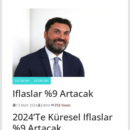
EKONOMİ
EKONOMI
Iflaslar %9 Artacak
13 Mart 2024
Editör
358 Views
2024’te Küresel Iflaslar
%9 Artacak