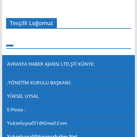
Tesçilli Loğomuz
AVRASYA HABER AJANSI LTD.ŞTİ
KÜNYE:
:YÖNETİM KURULU BAŞKANI:
YÜKSEL UYSAL
E-Posta
:
Yukseluysal51@gmail.com
Yukseluysal@avrasyahaber.net