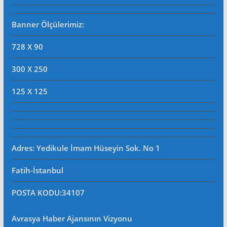
Banner Ölçülerimiz:
728 X 90
300 X 250
125 X 125
Adres: Yedikule İmam Hüseyin Sok. No 1
Fatih-İstanbul
POSTA KODU
:34107
Avrasya Haber Ajansının Vizyonu