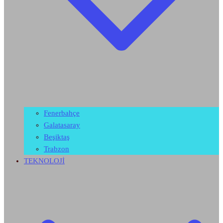
Fenerbahçe
Galatasaray
Beşiktaş
Trabzon
TEKNOLOJİ