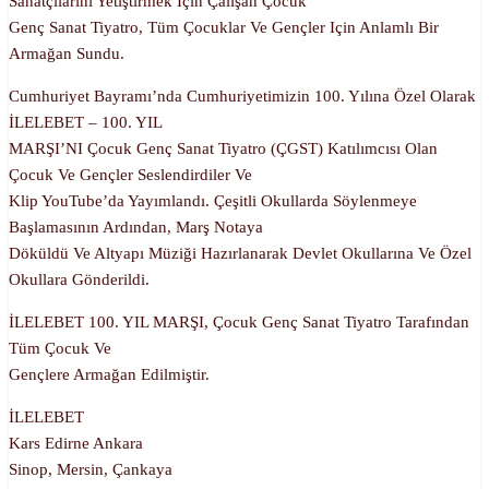
Sanatçılarını Yetiştirmek Için Çalışan Çocuk
Genç Sanat Tiyatro, Tüm Çocuklar Ve Gençler Için Anlamlı Bir
Armağan Sundu.
Cumhuriyet Bayramı’nda Cumhuriyetimizin 100. Yılına Özel Olarak
İLELEBET – 100. YIL
MARŞI’NI Çocuk Genç Sanat Tiyatro (ÇGST) Katılımcısı Olan
Çocuk Ve Gençler Seslendirdiler Ve
Klip YouTube’da Yayımlandı. Çeşitli Okullarda Söylenmeye
Başlamasının Ardından, Marş Notaya
Döküldü Ve Altyapı Müziği Hazırlanarak Devlet Okullarına Ve Özel
Okullara Gönderildi.
İLELEBET 100. YIL MARŞI, Çocuk Genç Sanat Tiyatro Tarafından
Tüm Çocuk Ve
Gençlere Armağan Edilmiştir.
İLELEBET
Kars Edirne Ankara
Sinop, Mersin, Çankaya