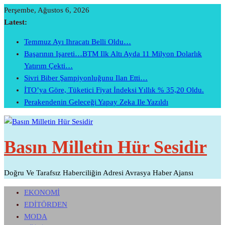
Skip
Perşembe, Ağustos 6, 2026
To
Latest:
Content
Temmuz Ayı Ihracatı Belli Oldu…
Başarının Işareti…BTM Ilk Altı Ayda 11 Milyon Dolarlık
Yatırım Çekti…
Sivri Biber Şampiyonluğunu Ilan Etti…
İTO’ya Göre, Tüketici Fiyat İndeksi Yıllık % 35,20 Oldu.
Perakendenin Geleceği Yapay Zeka Ile Yazıldı
Basın Milletin Hür Sesidir
Doğru Ve Tarafsız Haberciliğin Adresi Avrasya Haber Ajansı
EKONOMİ
EDİTÖRDEN
MODA