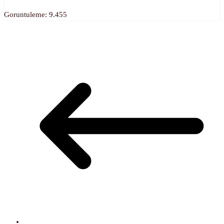
Goruntuleme:
9.455