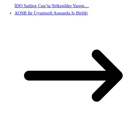
İDO Sailing Cup’ta Yelkenliler Yarıştı…
AOSB Ile Uyumsoft Arasında Iş Birliği