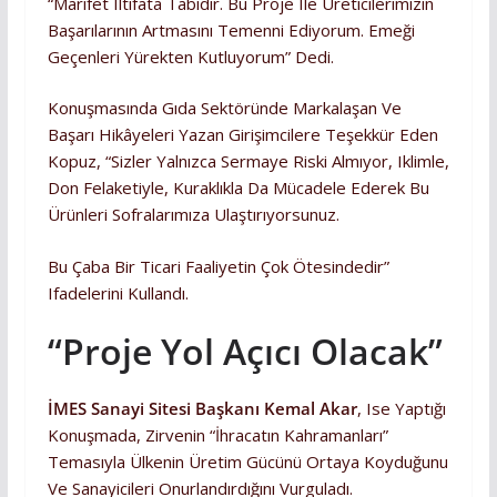
“Marifet Iltifata Tabidir. Bu Proje Ile Üreticilerimizin
Başarılarının Artmasını Temenni Ediyorum. Emeği
Geçenleri Yürekten Kutluyorum” Dedi.
Konuşmasında Gıda Sektöründe Markalaşan Ve
Başarı Hikâyeleri Yazan Girişimcilere Teşekkür Eden
Kopuz, “Sizler Yalnızca Sermaye Riski Almıyor, Iklimle,
Don Felaketiyle, Kuraklıkla Da Mücadele Ederek Bu
Ürünleri Sofralarımıza Ulaştırıyorsunuz.
Bu Çaba Bir Ticari Faaliyetin Çok Ötesindedir”
Ifadelerini Kullandı.
“Proje Yol Açıcı Olacak”
İMES Sanayi Sitesi Başkanı Kemal Akar
, Ise Yaptığı
Konuşmada, Zirvenin “İhracatın Kahramanları”
Temasıyla Ülkenin Üretim Gücünü Ortaya Koyduğunu
Ve Sanayicileri Onurlandırdığını Vurguladı.