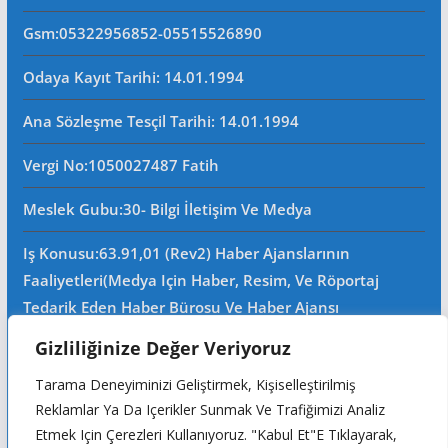
Gsm
:05322956852-05515526890
Odaya Kayıt Tarihi: 14.01.1994
Ana Sözleşme Tesçil Tarihi
: 14.01.1994
Vergi No:
1050027487 Fatih
Meslek Gubu
:30- Bilgi İletişim Ve Medya
Iş Konusu:63.91,01 (Rev2) Haber Ajanslarının
Faaliyetleri(Medya Için Haber, Resim, Ve Röportaj
Tedarik Eden Haber Bürosu Ve Haber Ajansı
Faaliyetleri)iştigal Konusu Ile Ilgili Olarak Fotoğrafçılık,
Gizliliğinize Değer Veriyoruz
Filimcilik, Yayıncılık, Prodöktörlük, Reklamcılık Işleri Ile
Tarama Deneyiminizi Geliştirmek, Kişiselleştirilmiş
Ana Sözleşmede Yazılı Olan Diğer Işleri Yapar.
Reklamlar Ya Da Içerikler Sunmak Ve Trafiğimizi Analiz
Mersis No: 0105002748700015
Etmek Için Çerezleri Kullanıyoruz. "Kabul Et"e Tıklayarak,