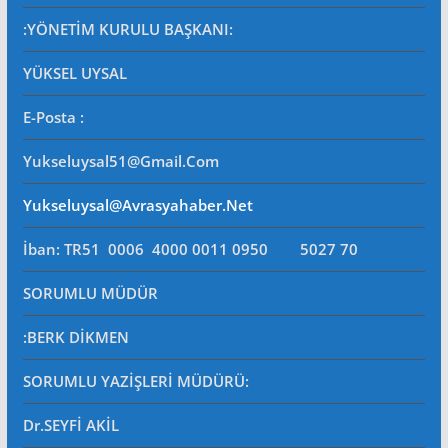
:YÖNETİM KURULU BAŞKANI:
YÜKSEL UYSAL
E-Posta
:
Yukseluysal51@gmail.com
Yukseluysal@avrasyahaber.net
İban: TR51 0006 4000 0011 0950 5027 70
SORUMLU MÜDÜR
:BERK DİKMEN
SORUMLU YAZİŞLERİ MÜDÜRÜ
:
Dr.SEYFİ AKİL