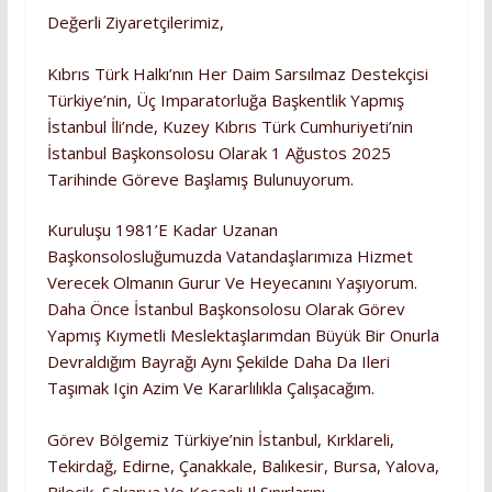
Değerli Ziyaretçilerimiz,
Kıbrıs Türk Halkı’nın Her Daim Sarsılmaz Destekçisi
Türkiye’nin, Üç Imparatorluğa Başkentlik Yapmış
İstanbul İli’nde, Kuzey Kıbrıs Türk Cumhuriyeti’nin
İstanbul Başkonsolosu Olarak 1 Ağustos 2025
Tarihinde Göreve Başlamış Bulunuyorum.
Kuruluşu 1981’e Kadar Uzanan
Başkonsolosluğumuzda Vatandaşlarımıza Hizmet
Verecek Olmanın Gurur Ve Heyecanını Yaşıyorum.
Daha Önce İstanbul Başkonsolosu Olarak Görev
Yapmış Kıymetli Meslektaşlarımdan Büyük Bir Onurla
Devraldığım Bayrağı Aynı Şekilde Daha Da Ileri
Taşımak Için Azim Ve Kararlılıkla Çalışacağım.
Görev Bölgemiz Türkiye’nin İstanbul, Kırklareli,
Tekirdağ, Edirne, Çanakkale, Balıkesir, Bursa, Yalova,
Bilecik, Sakarya Ve Kocaeli Il Sınırlarını