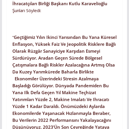
İhracatçıları Birliği Başkanı Kutlu Karavelioğlu
Şunları Söyledi:
“
Geçtiğimiz Yılın Ikinci Yarısından Bu Yana Küresel
Enflasyon, Yüksek Faiz Ve Jeopolitik Risklere Bağlı
Olarak Rüzgâr Sanayiciye Karşıdan Esmeyi
Sürdürüyor. Aradan Geçen Sürede Bölgesel
Çatışmalara Bağlı Riskler Azalacağına Artmış Olsa
Da Kuzey Yarımkürede Baharla Birlikte
Ekonomiler Üzerindeki Stresin Azalmaya
Başladığı Görülüyor. Dünyada Pandemiden Bu
Yana Ilk Defa Geçen Yıl
Makine Teçhizat
Yatırımları Yüzde 2, Makine Imalatı Ve Ihracatı
Yüzde 1 Kadar Daraldı. Önümüzdeki Aylarda
Ekonomilerde Yaşanacak Hızlanmayla Beraber,
Bu Verilerin 2022 Performansını Yakalayacağını
Düşünüyoruz. 2023’ün Son Çeyreğinde Yataya