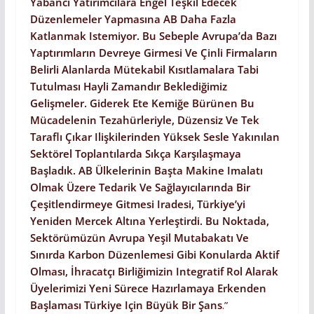
Yabancı Yatırımcılara Engel Teşkil Edecek
Düzenlemeler Yapmasına AB Daha Fazla
Katlanmak Istemiyor. Bu Sebeple Avrupa’da Bazı
Yaptırımların Devreye Girmesi Ve Çinli Firmaların
Belirli Alanlarda Mütekabil Kısıtlamalara Tabi
Tutulması Hayli Zamandır Beklediğimiz
Gelişmeler. Giderek Ete Kemiğe Bürünen Bu
Mücadelenin Tezahürleriyle, Düzensiz Ve Tek
Taraflı Çıkar Ilişkilerinden Yüksek Sesle Yakınılan
Sektörel Toplantılarda Sıkça Karşılaşmaya
Başladık. AB Ülkelerinin Başta Makine Imalatı
Olmak Üzere Tedarik Ve Sağlayıcılarında Bir
Çeşitlendirmeye Gitmesi Iradesi, Türkiye’yi
Yeniden Mercek Altına Yerleştirdi. Bu Noktada,
Sektörümüzün Avrupa Yeşil Mutabakatı Ve
Sınırda Karbon Düzenlemesi Gibi Konularda Aktif
Olması, İhracatçı Birliğimizin Integratif Rol Alarak
Üyelerimizi Yeni Sürece Hazırlamaya Erkenden
Başlaması Türkiye Için Büyük Bir Şans
.”