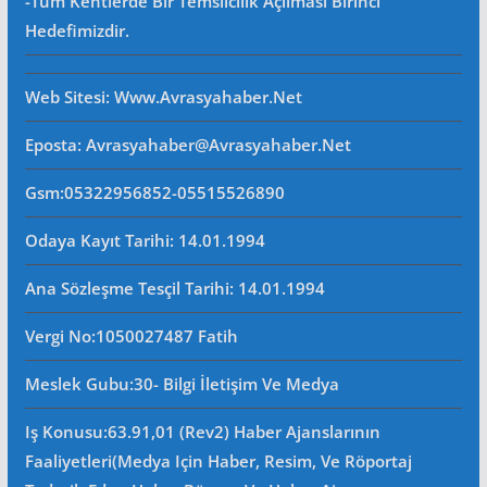
-Tüm Kentlerde Bir Temsilcilik Açılması Birinci
Hedefimizdir.
Web Sitesi
: Www.avrasyahaber.net
Eposta
: Avrasyahaber@avrasyahaber.net
Gsm
:05322956852-05515526890
Odaya Kayıt Tarihi: 14.01.1994
Ana Sözleşme Tesçil Tarihi
: 14.01.1994
Vergi No:
1050027487 Fatih
Meslek Gubu
:30- Bilgi İletişim Ve Medya
Iş Konusu:63.91,01 (Rev2) Haber Ajanslarının
Faaliyetleri(Medya Için Haber, Resim, Ve Röportaj