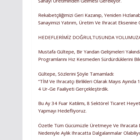
Sanayi Üretiminden Gelmesi Gerekiyor.
Rekabetçiliğimizi Geri Kazanıp, Yeniden Hızlana
Sanayimizi Yatırım, Üretim Ve Ihracat Eksenine
HEDEFLERİMİZ DOĞRULTUSUNDA YOLUMUZA 
Mustafa Gültepe, Bir Yandan Gelişmeleri Yakınd
Programlarını Hız Kesmeden Sürdürdüklerini Bild
Gültepe, Sözlerini Şöyle Tamamladı:
“TİM Ve Ihracatçı Birlikleri Olarak Mayıs Ayında 
4 Ur-Ge Faaliyeti Gerçekleştirdik.
Bu Ay 34 Fuar Katılımı, 8 Sektörel Ticaret Heyet
Yapmayı Hedefliyoruz.
Özetle Tüm Gücümüzle Üretmeye Ve Ihracata 
Nedeniyle Aylık Ihracatta Dalgalanmalar Olabiliy