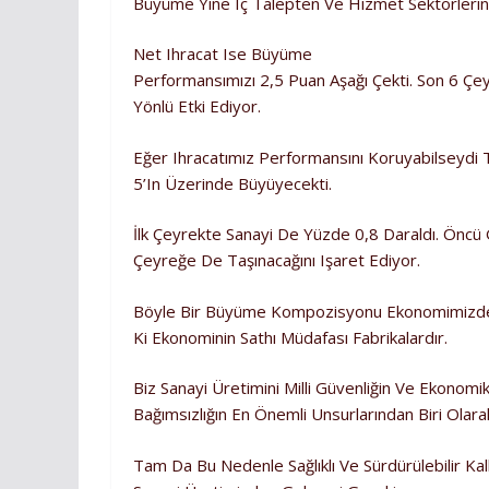
Büyüme Yine Iç Talepten Ve Hizmet Sektörlerin
Net Ihracat Ise Büyüme
Performansımızı 2,5 Puan Aşağı Çekti. Son 6 Ç
Yönlü Etki Ediyor.
Eğer Ihracatımız Performansını Koruyabilseydi 
5’in Üzerinde Büyüyecekti.
İlk Çeyrekte Sanayi De Yüzde 0,8 Daraldı. Öncü 
Çeyreğe De Taşınacağını Işaret Ediyor.
Böyle Bir Büyüme Kompozisyonu Ekonomimizde Za
Ki Ekonominin Sathı Müdafası Fabrikalardır.
Biz Sanayi Üretimini Milli Güvenliğin Ve Ekonomi
Bağımsızlığın En Önemli Unsurlarından Biri Olara
Tam Da Bu Nedenle Sağlıklı Ve Sürdürülebilir Kal