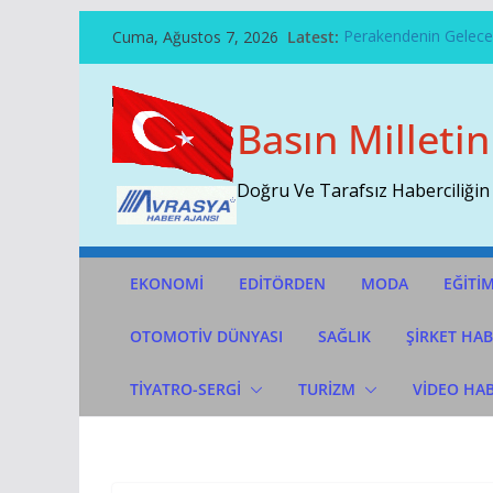
Skip
Cuma, Ağustos 7, 2026
Latest:
Perakendenin Geleceğ
To
Temmuz Ayı Ihracatı 
Content
Başarının Işareti…BTM
Çekti…
Basın Milletin
Sivri Biber Şampiyonl
İTO’ya Göre, Tüketici 
Doğru Ve Tarafsız Haberciliğin
EKONOMİ
EDİTÖRDEN
MODA
EĞİTİ
OTOMOTIV DÜNYASI
SAĞLIK
ŞİRKET HAB
TİYATRO-SERGİ
TURİZM
VİDEO HA