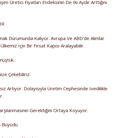
n Üretici Fiyatları Endeksinin De Iki Aydır Arttığını
IR
nsıtmak Durumunda Kalıyor. Avrupa Ve ABD’de Alımlar
lkemiz Için Bir Fırsat Kapısı Aralayabilir.
müştük.
ze Çekebiliriz.
ksız Artıyor. Dolayısıyla Üretim Cephesinde Ivedilikle
r.
arşılanmasının Gerektiğini Ortaya Koyuyor.
5 Büyüdü.