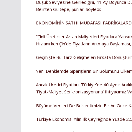
Düşük Seviyesine Gerilediğini, 41 Ay Boyunca Düşe
Belirten Gültepe, Şunları Söyledi:
EKONOMİNİN SATHI MÜDAFASI FABRİKALARD
“Çinli Üreticiler Artan Maliyetleri Fiyatlara Ya
Hızlanırken Çin’de Fiyatların Artmaya Başlaması, Ü
Geçmişte Bu Tarz Gelişmeleri Fırsata Dönüştür
Yeni Denklemde Siparişlerin Bir Bölümünü Ülkemi
Ancak Üretici Fiyatları, Türkiye’de 40 Aydır Aralı
‘fiyat-Maliyet Senkronizasyonuna’ Ihtiyacımız Va
Büyüme Verileri De Beklentimizin Bir An Önce K
Türkiye Ekonomisi Yılın Ilk Çeyreğinde Yüzde 2,