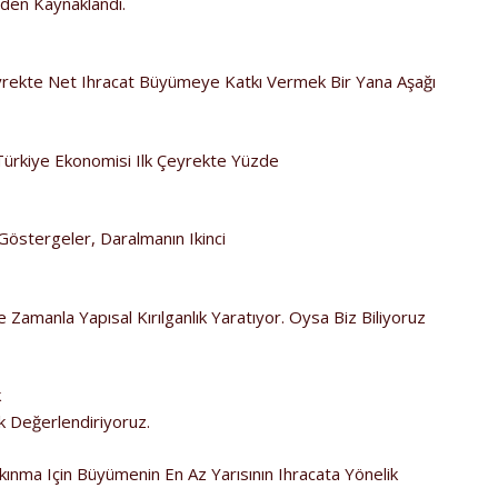
den Kaynaklandı.
eyrekte Net Ihracat Büyümeye Katkı Vermek Bir Yana Aşağı
Türkiye Ekonomisi Ilk Çeyrekte Yüzde
Göstergeler, Daralmanın Ikinci
manla Yapısal Kırılganlık Yaratıyor. Oysa Biz Biliyoruz
k
k Değerlendiriyoruz.
kınma Için Büyümenin En Az Yarısının Ihracata Yönelik