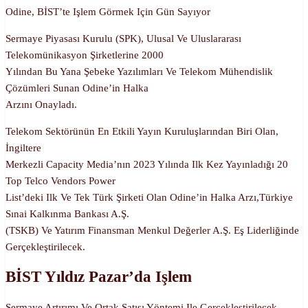
Odine, BİST’te Işlem Görmek Için Gün Sayıyor
Sermaye Piyasası Kurulu (SPK), Ulusal Ve Uluslararası
Telekomünikasyon Şirketlerine 2000
Yılından Bu Yana Şebeke Yazılımları Ve Telekom Mühendislik
Çözümleri Sunan Odine’in Halka
Arzını Onayladı.
Telekom Sektörünün En Etkili Yayın Kuruluşlarından Biri Olan,
İngiltere
Merkezli Capacity Media’nın 2023 Yılında Ilk Kez Yayınladığı 20
Top Telco Vendors Power
List’deki Ilk Ve Tek Türk Şirketi Olan Odine’in Halka Arzı,Türkiye
Sınai Kalkınma Bankası A.Ş.
(TSKB) Ve Yatırım Finansman Menkul Değerler A.Ş. Eş Liderliğinde
Gerçekleştirilecek.
BİST Yıldız Pazar’da Işlem
Sermaye Artırımı Ve Ortak Satışı Yöntemi Ile Gerçekleştirilecek