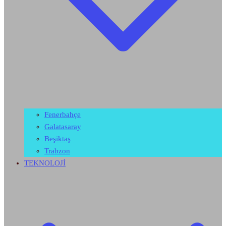
Fenerbahçe
Galatasaray
Beşiktaş
Trabzon
TEKNOLOJİ