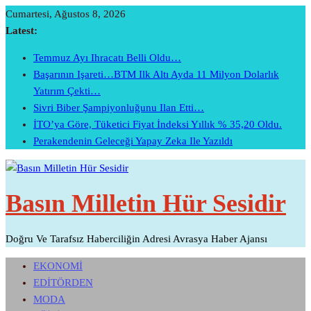
Skip
Cumartesi, Ağustos 8, 2026
To
Latest:
Content
Temmuz Ayı Ihracatı Belli Oldu…
Başarının Işareti…BTM Ilk Altı Ayda 11 Milyon Dolarlık
Yatırım Çekti…
Sivri Biber Şampiyonluğunu Ilan Etti…
İTO’ya Göre, Tüketici Fiyat İndeksi Yıllık % 35,20 Oldu.
Perakendenin Geleceği Yapay Zeka Ile Yazıldı
Basın Milletin Hür Sesidir
Doğru Ve Tarafsız Haberciliğin Adresi Avrasya Haber Ajansı
EKONOMİ
EDİTÖRDEN
MODA