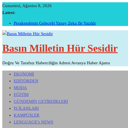
Skip
Cumartesi, Ağustos 8, 2026
To
Latest:
Content
Perakendenin Geleceği Yapay Zeka Ile Yazıldı
Temmuz Ayı Ihracatı Belli Oldu…
Başarının Işareti…BTM Ilk Altı Ayda 11 Milyon Dolarlık Yatır
Sivri Biber Şampiyonluğunu Ilan Etti…
Basın Milletin Hür Sesidir
İTO’ya Göre, Tüketici Fiyat İndeksi Yıllık % 35,20 Oldu.
Doğru Ve Tarafsız Haberciliğin Adresi Avrasya Haber Ajansı
EKONOMİ
EDİTÖRDEN
MODA
EĞİTİM
GÜNDEMİN GETİRDİKLERİ
İŞ İLANLARI
KAMPÜSLER
LENGUAGE’s NEWS