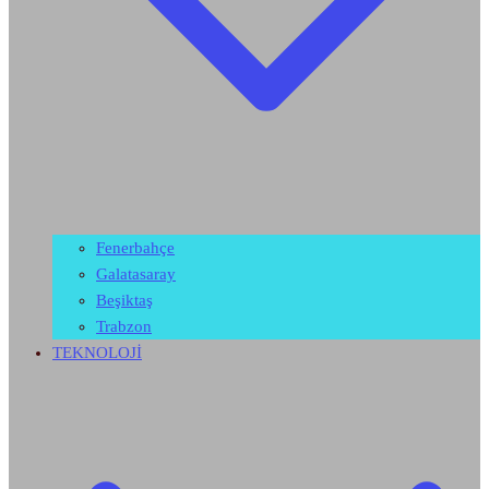
Fenerbahçe
Galatasaray
Beşiktaş
Trabzon
TEKNOLOJİ