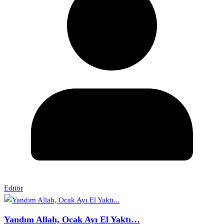
Editör
Yandım Allah, Ocak Ayı El Yaktı…