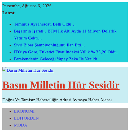
Skip
Perşembe, Ağustos 6, 2026
To
Latest:
Content
Temmuz Ayı Ihracatı Belli Oldu…
Başarının Işareti…BTM Ilk Altı Ayda 11 Milyon Dolarlık
Yatırım Çekti…
Sivri Biber Şampiyonluğunu Ilan Etti…
İTO’ya Göre, Tüketici Fiyat İndeksi Yıllık % 35,20 Oldu.
Perakendenin Geleceği Yapay Zeka Ile Yazıldı
Basın Milletin Hür Sesidir
Doğru Ve Tarafsız Haberciliğin Adresi Avrasya Haber Ajansı
EKONOMİ
EDİTÖRDEN
MODA