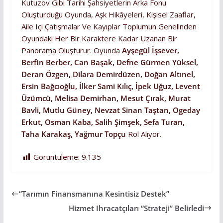
Kutuzov Gibi Tarihi Şahsiyetlerin Arka Fonu
Oluşturduğu Oyunda, Aşk Hikâyeleri, Kişisel Zaaflar,
Aile Içi Çatışmalar Ve Kayıplar Toplumun Genelinden
Oyundaki Her Bir Karaktere Kadar Uzanan Bir
Panorama Oluşturur. Oyunda
Ayşegül İşsever,
Berfin Berber, Can Başak, Defne Gürmen Yüksel,
Deran Özgen, Dilara Demirdüzen, Doğan Altınel,
Ersin Bağcıoğlu, İlker Sami Kılıç, İpek Uğuz, Levent
Üzümcü, Melisa Demirhan, Mesut Çırak, Murat
Bavli, Mutlu Güney, Nevzat Sinan Taştan, Ogeday
Erkut, Osman Kaba, Salih Şimşek, Sefa Turan,
Taha Karakaş, Yağmur Topçu
Rol Alıyor.
Goruntuleme:
9.135
“Tarımın Finansmanına Kesintisiz Destek”
Hizmet Ihracatçıları “Strateji” Belirledi