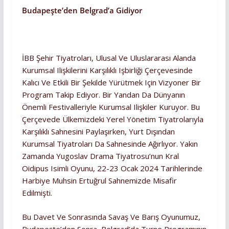
Budapeşte’den Belgrad’a Gidiyor
İBB Şehir Tiyatroları, Ulusal Ve Uluslararası Alanda
Kurumsal Ilişkilerini Karşılıklı Işbirliği Çerçevesinde
Kalıcı Ve Etkili Bir Şekilde Yürütmek Için Vizyoner Bir
Program Takip Ediyor. Bir Yandan Da Dünyanın
Önemli Festivalleriyle Kurumsal Ilişkiler Kuruyor. Bu
Çerçevede Ülkemizdeki Yerel Yönetim Tiyatrolarıyla
Karşılıklı Sahnesini Paylaşırken, Yurt Dışından
Kurumsal Tiyatroları Da Sahnesinde Ağırlıyor. Yakın
Zamanda Yugoslav Drama Tiyatrosu’nun Kral
Oidipus Isimli Oyunu, 22-23 Ocak 2024 Tarihlerinde
Harbiye Muhsin Ertuğrul Sahnemizde Misafir
Edilmişti.
Bu Davet Ve Sonrasında Savaş Ve Barış Oyunumuz,
Budapeşte’den Sonra, Belgrad’da Turne Programının