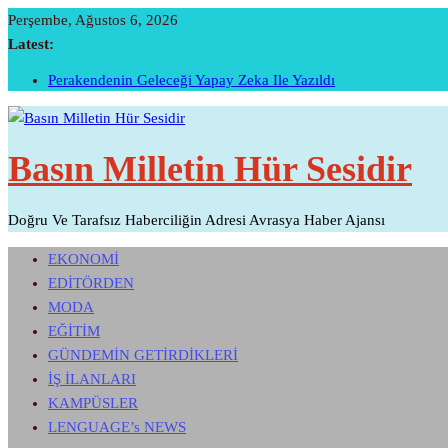
Skip
Perşembe, Ağustos 6, 2026
To
Latest:
Content
Perakendenin Geleceği Yapay Zeka Ile Yazıldı
Temmuz Ayı Ihracatı Belli Oldu…
Başarının Işareti…BTM Ilk Altı Ayda 11 Milyon Dolarlık Yatır
Sivri Biber Şampiyonluğunu Ilan Etti…
Basın Milletin Hür Sesidir
İTO’ya Göre, Tüketici Fiyat İndeksi Yıllık % 35,20 Oldu.
Doğru Ve Tarafsız Haberciliğin Adresi Avrasya Haber Ajansı
EKONOMİ
EDİTÖRDEN
MODA
EĞİTİM
GÜNDEMİN GETİRDİKLERİ
İŞ İLANLARI
KAMPÜSLER
LENGUAGE’s NEWS