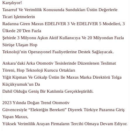
Karşılıyor!
Tasarruf Ve Verimlilik Konusunda Sundukları Üstün Değerlerle
Ticari Işletmelerin
Radarına Giren Maxus EDELIVER 3 Ve EDELIVER 5 Modelleri, 3
Ülkede 20’den Fazla
Şehirde 3 Milyonu Aşkın Aktif Kullanıcıya Ve 20 Milyondan Fazla
Sürüşe Ulaşan Hop
Teknoloji’nin Operasyonel Faaliyetlerine Destek Sağlayacak.
Ankara’daki Arka Otomotiv Tesislerinde Düzenlenen Teslimat
Töreni, Hop Teknoloji Kurucu Ortakları
Yiğit Kipman Ve Gökalp Üstün Ile Maxus Marka Direktörü Tolga
Küçükyumuk’un Da
Dahil Olduğu Geniş Bir Katılımla Gerçekleştirildi.
2023 Yılında Doğan Trend Otomotiv
Güvencesiyle “Elektriğin Bereketi” Diyerek Türkiye Pazarına Giriş
Yapan Maxus,
Yüksek Verimlilik Arayan Firmaların Tercihi Olmaya Devam Ediyor.