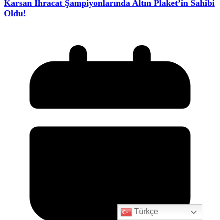
Karsan İhracat Şampiyonlarında Altın Plaket’in Sahibi
Oldu!
Türkçe