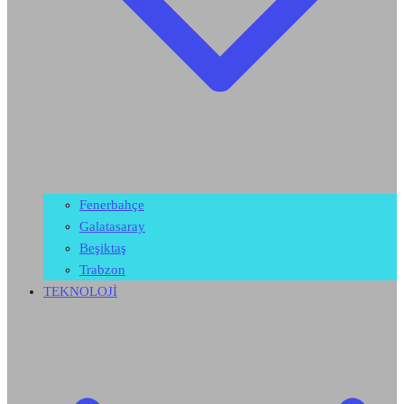
Fenerbahçe
Galatasaray
Beşiktaş
Trabzon
TEKNOLOJİ