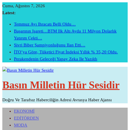
Skip
Cuma, Ağustos 7, 2026
To
Latest:
Content
Temmuz Ayı Ihracatı Belli Oldu…
Başarının Işareti…BTM Ilk Altı Ayda 11 Milyon Dolarlık
Yatırım Çekti…
Sivri Biber Şampiyonluğunu Ilan Etti…
İTO’ya Göre, Tüketici Fiyat İndeksi Yıllık % 35,20 Oldu.
Perakendenin Geleceği Yapay Zeka Ile Yazıldı
Basın Milletin Hür Sesidir
Doğru Ve Tarafsız Haberciliğin Adresi Avrasya Haber Ajansı
EKONOMİ
EDİTÖRDEN
MODA