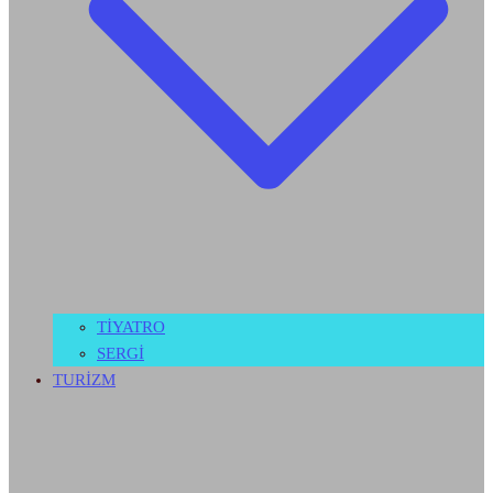
TİYATRO
SERGİ
TURİZM