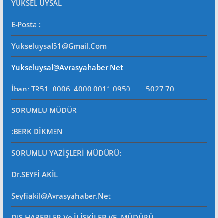
YÜKSEL UYSAL
E-Posta
:
Yukseluysal51@gmail.com
Yukseluysal@avrasyahaber.net
İban: TR51 0006 4000 0011 0950 5027 70
SORUMLU MÜDÜR
:BERK DİKMEN
SORUMLU YAZİŞLERİ MÜDÜRÜ
:
Dr.SEYFİ AKİL
Seyfiakil@avrasyahaber.net
DIŞ HABERLER Ve İLİŞKİLER VE MÜDÜRÜ