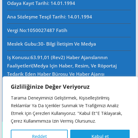
Odaya Kayıt Tarihi: 14.01.1994
Ana Sözleşme Tesçil Tarihi
: 14.01.1994
Vergi No:
1050027487 Fatih
Meslek Gubu
:30- Bilgi İletişim Ve Medya
Iş Konusu:63.91,01 (Rev2) Haber Ajanslarının
Faaliyetleri(Medya Için Haber, Resim, Ve Röportaj
Tedarik Eden Haber Bürosu Ve Haber Ajansı
Faaliyetleri)iştigal Konusu Ile Ilgili Olarak Fotoğrafçılık,
Gizliliğinize Değer Veriyoruz
Filimcilik, Yayıncılık, Prodöktörlük, Reklamcılık Işleri Ile
Tarama Deneyiminizi Geliştirmek, Kişiselleştirilmiş
Ana Sözleşmede Yazılı Olan Diğer Işleri Yapar.
Reklamlar Ya Da Içerikler Sunmak Ve Trafiğimizi Analiz
Mersis No: 0105002748700015
Etmek Için Çerezleri Kullanıyoruz. "Kabul Et"e Tıklayarak,
Çerez Kullanımımıza Izin Vermiş Olursunuz.
Copyright © 2026
Reddet
Kabul et