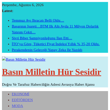
Skip
Perşembe, Ağustos 6, 2026
To
Latest:
Content
Temmuz Ayı Ihracatı Belli Oldu…
Başarının Işareti…BTM Ilk Altı Ayda 11 Milyon Dolarlık
Yatırım Çekti…
Sivri Biber Şampiyonluğunu Ilan Etti…
İTO’ya Göre, Tüketici Fiyat İndeksi Yıllık % 35,20 Oldu.
Perakendenin Geleceği Yapay Zeka Ile Yazıldı
Basın Milletin Hür Sesidir
Doğru Ve Tarafsız Haberciliğin Adresi Avrasya Haber Ajansı
EKONOMİ
EDİTÖRDEN
MODA