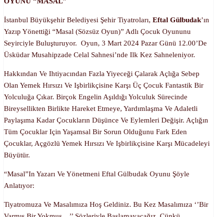
OYUNU “MASAL”
İstanbul Büyükşehir Belediyesi Şehir Tiyatroları,
Eftal Gülbudak
’ın
Yazıp Yönettiği “Masal (Sözsüz Oyun)” Adlı Çocuk Oyununu
Seyirciyle Buluşturuyor. Oyun, 3 Mart 2024 Pazar Günü 12.00’de
Üsküdar Musahipzade Celal Sahnesi’nde Ilk Kez Sahneleniyor.
Hakkından Ve Ihtiyacından Fazla Yiyeceği Çalarak Açlığa Sebep
Olan Yemek Hırsızı Ve Işbirlikçisine Karşı Üç Çocuk Fantastik Bir
Yolculuğa Çıkar. Birçok Engelin Aşıldığı Yolculuk Sürecinde
Bireysellikten Birlikte Hareket Etmeye, Yardımlaşma Ve Adaletli
Paylaşıma Kadar Çocukların Düşünce Ve Eylemleri Değişir. Açlığın
Tüm Çocuklar Için Yaşamsal Bir Sorun Olduğunu Fark Eden
Çocuklar, Açgözlü Yemek Hırsızı Ve Işbirlikçisine Karşı Mücadeleyi
Büyütür.
“Masal”ın Yazarı Ve Yönetmeni Eftal Gülbudak Oyunu Şöyle
Anlatıyor:
Tiyatromuza Ve Masalımıza Hoş Geldiniz. Bu Kez Masalımıza ‘’Bir
Varmış Bir Yokmuş…’’ Sözleriyle Başlamayacağız. Çünkü