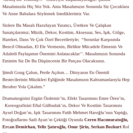
Masalımızda Hiç Söz Yok. Ama Masalımızın Sonunda Siz Çocuklara
Ve Anne Babalara Söylemek Istediklerimiz Var.
Sizlere Bu Masalı Hazırlayan Yaratıcı, Üretken Ve Çalışkan
Sanatçılarımız; Müzik, Dekor, Kostüm, Aksesuar, Ses, Işık, Gölge,
Hareket, Dans Ve Çok Özel Becerileriyle; “Sorunlar Karşısında
Bencil Olmadan, El Ele Vermenin, Birlikte Mücadele Etmenin Ve
Adaletli Paylaşımın Önemini Anlatacaklar’’. Masalımızın Sonunda
Eminim Siz De Bu Düşüncenin Bir Parçası Olacaksınız.
Şimdi Gong Çalsın, Perde Açılsın… Dünyanın En Önemli
Bestecilerinin Müzikleri Eşliğinde Masalımızın Kahramanlarıyla Hep
Beraber Yola Çıkalım.”
Dramaturgisini Ergün Özdemir’in, Efekt Tasarımını Emre Ören’in,
Koreografisini Eftal Gülbudak’ın, Dekor Ve Kostüm Tasarımını
Aysel Doğan’ın, Işık Tasarımını Fatih Mehmet Haroğlu’nun Yaptığı,
Fotoğraflarını Sadi Ayan’ın Çektiği Oyunda
Ceren Hacımuratoğlu,
Ercan Demirhan, Yeliz Şatıroğlu, Onur Şirin, Serkan Bozkurt
Rol