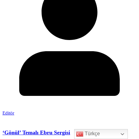
Editör
‘Gönül’ Temalı Ebru Sergisi
Türkçe