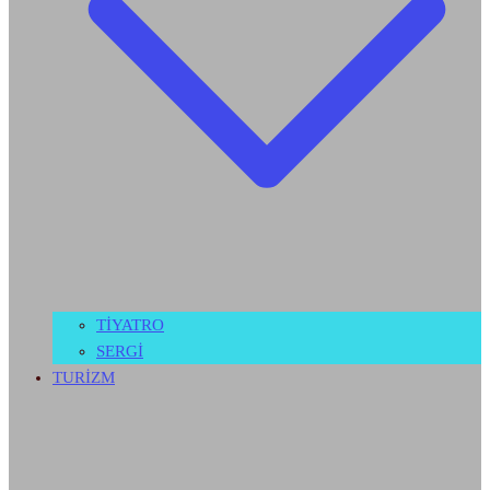
TİYATRO
SERGİ
TURİZM