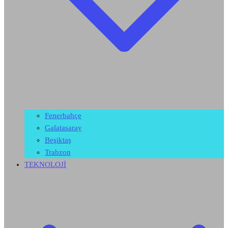
Fenerbahçe
Galatasaray
Beşiktaş
Trabzon
TEKNOLOJİ