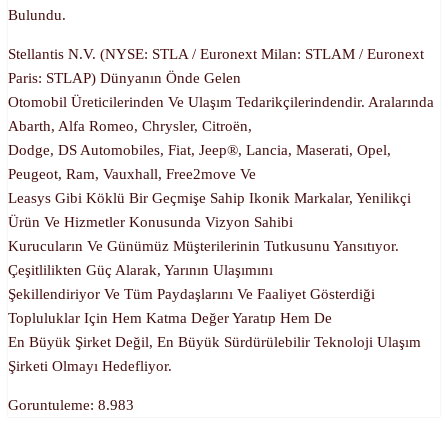
Bulundu.
Stellantis N.V. (NYSE: STLA / Euronext Milan: STLAM / Euronext
Paris: STLAP) Dünyanın Önde Gelen
Otomobil Üreticilerinden Ve Ulaşım Tedarikçilerindendir. Aralarında
Abarth, Alfa Romeo, Chrysler, Citroën,
Dodge, DS Automobiles, Fiat, Jeep®, Lancia, Maserati, Opel,
Peugeot, Ram, Vauxhall, Free2move Ve
Leasys Gibi Köklü Bir Geçmişe Sahip Ikonik Markalar, Yenilikçi
Ürün Ve Hizmetler Konusunda Vizyon Sahibi
Kurucuların Ve Günümüz Müşterilerinin Tutkusunu Yansıtıyor.
Çeşitlilikten Güç Alarak, Yarının Ulaşımını
Şekillendiriyor Ve Tüm Paydaşlarını Ve Faaliyet Gösterdiği
Topluluklar Için Hem Katma Değer Yaratıp Hem De
En Büyük Şirket Değil, En Büyük Sürdürülebilir Teknoloji Ulaşım
Şirketi Olmayı Hedefliyor.
Goruntuleme:
8.983