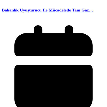
Bakanlık Uyuşturucu Ile Mücadelede Tam Gaz…