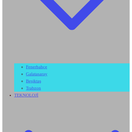
Fenerbahçe
Galatasaray
Beşiktaş
Trabzon
TEKNOLOJİ