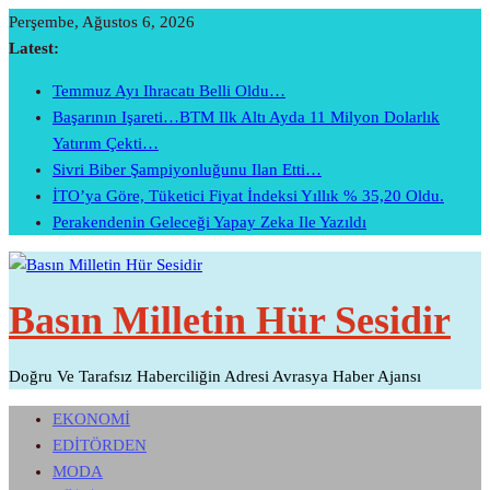
Skip
Perşembe, Ağustos 6, 2026
To
Latest:
Content
Temmuz Ayı Ihracatı Belli Oldu…
Başarının Işareti…BTM Ilk Altı Ayda 11 Milyon Dolarlık
Yatırım Çekti…
Sivri Biber Şampiyonluğunu Ilan Etti…
İTO’ya Göre, Tüketici Fiyat İndeksi Yıllık % 35,20 Oldu.
Perakendenin Geleceği Yapay Zeka Ile Yazıldı
Basın Milletin Hür Sesidir
Doğru Ve Tarafsız Haberciliğin Adresi Avrasya Haber Ajansı
EKONOMİ
EDİTÖRDEN
MODA