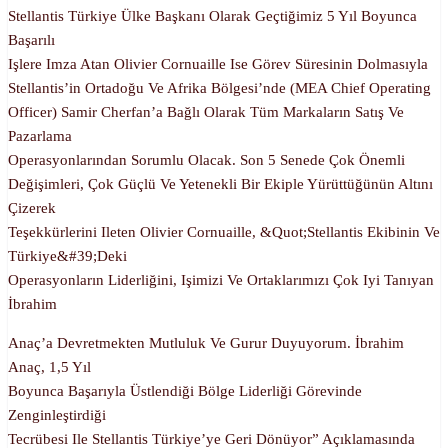
Stellantis Türkiye Ülke Başkanı Olarak Geçtiğimiz 5 Yıl Boyunca
Başarılı
Işlere Imza Atan Olivier Cornuaille Ise Görev Süresinin Dolmasıyla
Stellantis’in Ortadoğu Ve Afrika Bölgesi’nde (MEA Chief Operating
Officer) Samir Cherfan’a Bağlı Olarak Tüm Markaların Satış Ve
Pazarlama
Operasyonlarından Sorumlu Olacak. Son 5 Senede Çok Önemli
Değişimleri, Çok Güçlü Ve Yetenekli Bir Ekiple Yürüttüğünün Altını
Çizerek
Teşekkürlerini Ileten Olivier Cornuaille, &quot;Stellantis Ekibinin Ve
Türkiye&#39;deki
Operasyonların Liderliğini, Işimizi Ve Ortaklarımızı Çok Iyi Tanıyan
İbrahim
Anaç’a Devretmekten Mutluluk Ve Gurur Duyuyorum. İbrahim
Anaç, 1,5 Yıl
Boyunca Başarıyla Üstlendiği Bölge Liderliği Görevinde
Zenginleştirdiği
Tecrübesi Ile Stellantis Türkiye’ye Geri Dönüyor” Açıklamasında