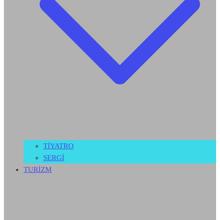
TİYATRO
SERGİ
TURİZM