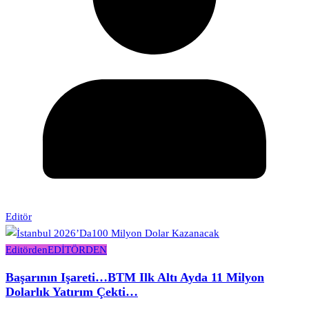
Editör
Editörden
EDİTÖRDEN
Başarının Işareti…BTM Ilk Altı Ayda 11 Milyon
Dolarlık Yatırım Çekti…