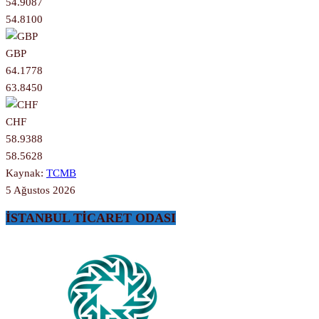
54.9087
54.8100
GBP
64.1778
63.8450
CHF
58.9388
58.5628
Kaynak:
TCMB
5 Ağustos 2026
İSTANBUL TİCARET ODASI