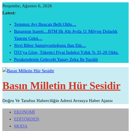
Skip
Perşembe, Ağustos 6, 2026
To
Latest:
Content
Temmuz Ayı Ihracatı Belli Oldu…
Başarının Işareti…BTM Ilk Altı Ayda 11 Milyon Dolarlık
Yatırım Çekti…
Sivri Biber Şampiyonluğunu Ilan Etti…
İTO’ya Göre, Tüketici Fiyat İndeksi Yıllık % 35,20 Oldu.
Perakendenin Geleceği Yapay Zeka Ile Yazıldı
Basın Milletin Hür Sesidir
Doğru Ve Tarafsız Haberciliğin Adresi Avrasya Haber Ajansı
EKONOMİ
EDİTÖRDEN
MODA