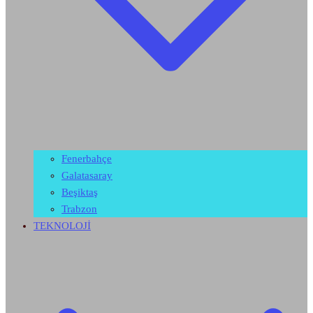
Fenerbahçe
Galatasaray
Beşiktaş
Trabzon
TEKNOLOJİ