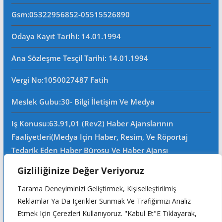
Gsm
:05322956852-05515526890
Odaya Kayıt Tarihi: 14.01.1994
Ana Sözleşme Tesçil Tarihi
: 14.01.1994
Vergi No:
1050027487 Fatih
Meslek Gubu
:30- Bilgi İletişim Ve Medya
Iş Konusu:63.91,01 (Rev2) Haber Ajanslarının
Faaliyetleri(Medya Için Haber, Resim, Ve Röportaj
Tedarik Eden Haber Bürosu Ve Haber Ajansı
Faaliyetleri)iştigal Konusu Ile Ilgili Olarak Fotoğrafçılık,
Gizliliğinize Değer Veriyoruz
Filimcilik, Yayıncılık, Prodöktörlük, Reklamcılık Işleri Ile
Tarama Deneyiminizi Geliştirmek, Kişiselleştirilmiş
Ana Sözleşmede Yazılı Olan Diğer Işleri Yapar.
Reklamlar Ya Da Içerikler Sunmak Ve Trafiğimizi Analiz
Mersis No: 0105002748700015
Etmek Için Çerezleri Kullanıyoruz. "Kabul Et"e Tıklayarak,