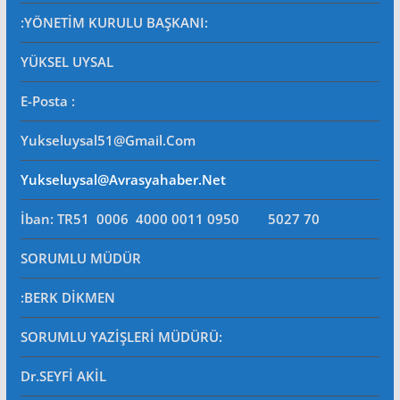
:YÖNETİM KURULU BAŞKANI:
YÜKSEL UYSAL
E-Posta
:
Yukseluysal51@gmail.com
Yukseluysal@avrasyahaber.net
İban: TR51 0006 4000 0011 0950 5027 70
SORUMLU MÜDÜR
:BERK DİKMEN
SORUMLU YAZİŞLERİ MÜDÜRÜ
:
Dr.SEYFİ AKİL