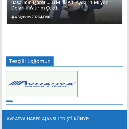
Başarının Işareti…BTM Ilk Altı Ayda 11 Milyon
Dolarlık Yatırım Çekti…
4 Ağustos 2026
Editör
Tesçilli Loğomuz
AVRASYA HABER AJANSI LTD.ŞTİ
KÜNYE: