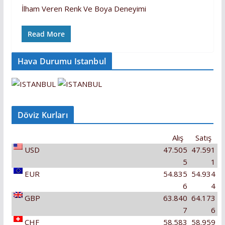
İlham Veren Renk Ve Boya Deneyimi
Read More
Hava Durumu Istanbul
Döviz Kurları
Alış
Satış
USD
47.505
47.591
5
1
EUR
54.835
54.934
6
4
GBP
63.840
64.173
7
6
CHF
58.583
58.959