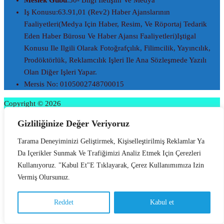
Iş Konusu:63.91,01 (Rev2) Haber Ajanslarının
Faaliyetleri(Medya Için Haber, Resim, Ve Röportaj Tedarik
Eden Haber Bürosu Ve Haber Ajansı Faaliyetleri)iştigal
Konusu Ile Ilgili Olarak Fotoğrafçılık, Filimcilik, Yayıncılık,
Prodöktörlük, Reklamcılık Işleri Ile Ana Sözleşmede Yazılı
Olan Diğer Işleri Yapar.
Mersis No: 0105002748700015
Copyright © 2026
Gizliliğinize Değer Veriyoruz
Tarama Deneyiminizi Geliştirmek, Kişiselleştirilmiş Reklamlar Ya
Da Içerikler Sunmak Ve Trafiğimizi Analiz Etmek Için Çerezleri
Kullanıyoruz. "Kabul Et"e Tıklayarak, Çerez Kullanımımıza Izin
Vermiş Olursunuz.
Reddet
Kabul et
Türkçe