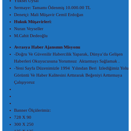
Yüksel Uysal
Sermaye: Tamamı Ödenmiş 10.000.00 TL
Denetçi: Mali Müşavir Cemil Erdoğan
Hukuk Müşavirleri
:
Nuran Veyseller
M.Cahit Dedeoğlu
Avrasya Haber Ajansının Misyonu
-Doğru Ve Güvenilir Habercilik Yaparak, Dünya’da Gelişen
Haberleri Okuyucusuna Yorumsuz Aktarmayı Sağlamak .
-Yeni Sayfa Düzenimizle 1994 Yılından Beri Izlediğimiz Yolu
Görüntü Ve Haber Kalitesini Arttırarak Beğeniyi Arttırmaya
Çalışıyoruz
Banner Ölçülerimiz:
728 X 90
300 X 250