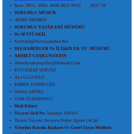
İban: TR51 0006 4000 0011 0950 5027 70
SORUMLU MÜDÜR
:BERK DİKMEN
SORUMLU YAZİŞLERİ MÜDÜRÜ
:
E
Dr.SEYFİ AKİL
Seyfiakil@avrasyahaber.net
DIŞ HABERLER Ve İLİŞKİLER VE MÜDÜRÜ
AHMET COŞKUNAYDIN
Ahmetcoskunaydin@hotmail.com
FOTOĞRAF SERVİSİ
ALİ ULUOĞLU
KIBRIS TEMSİLCİSİ:
Özdinç AKDEL
GSM: 05428880022
Mali Künye
Ticaret Sicil No
: İstanbul 309501
Ticaret Ünvanı: Avrasya Haber Ajansı Ltd.Şti.
Yönetim Kurulu Başkanı Ve Genel Yayın Müdürü
: