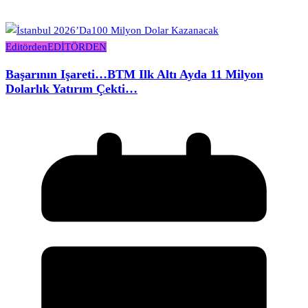
Editörden
EDİTÖRDEN
Başarının Işareti…BTM Ilk Altı Ayda 11 Milyon
Dolarlık Yatırım Çekti…