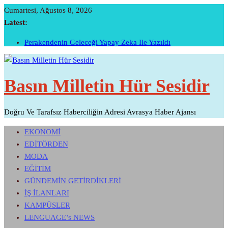
Skip
Cumartesi, Ağustos 8, 2026
To
Latest:
Content
İTO’ya Göre, Tüketici Fiyat İndeksi Yıllık % 35,20 Oldu.
Perakendenin Geleceği Yapay Zeka Ile Yazıldı
Temmuz Ayı Ihracatı Belli Oldu…
Başarının Işareti…BTM Ilk Altı Ayda 11 Milyon Dolarlık
Basın Milletin Hür Sesidir
Yatırım Çekti…
Sivri Biber Şampiyonluğunu Ilan Etti…
Doğru Ve Tarafsız Haberciliğin Adresi Avrasya Haber Ajansı
EKONOMİ
EDİTÖRDEN
MODA
EĞİTİM
GÜNDEMİN GETİRDİKLERİ
İŞ İLANLARI
KAMPÜSLER
LENGUAGE’s NEWS