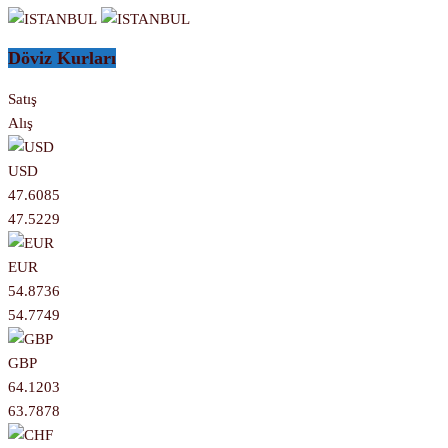
Döviz Kurları
Satış
Alış
USD
47.6085
47.5229
EUR
54.8736
54.7749
GBP
64.1203
63.7878