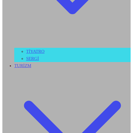
TİYATRO
SERGİ
TURİZM