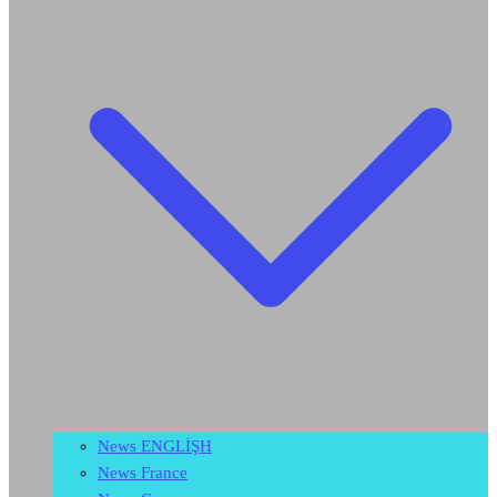
News ENGLİŞH
News France