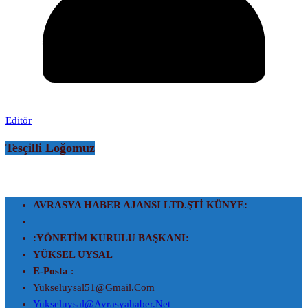
2
Editör
Tesçilli Loğomuz
AVRASYA HABER AJANSI LTD.ŞTİ
KÜNYE:
:YÖNETİM KURULU BAŞKANI:
YÜKSEL UYSAL
E-Posta
:
Yukseluysal51@gmail.com
Yukseluysal@avrasyahaber.net