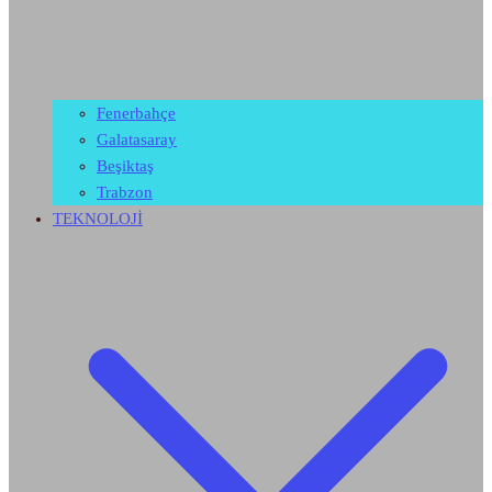
Fenerbahçe
Galatasaray
Beşiktaş
Trabzon
TEKNOLOJİ