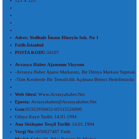
125 X 125
Adres: Yedikule İmam Hüseyin Sok. No 1
Fatih-İstanbul
POSTA KODU
:34107
Avrasya Haber Ajansının Vizyonu
-Avrasya Haber Ajansı Markasını, Bir Dünya Markası Yapmak.
-Tüm Kentlerde Bir Temsilcilik Açılması Birinci Hedefimizdir.
Web Sitesi
: Www.avrasyahaber.net
Eposta
: Avrasyahaber@avrasyahaber.net
Gsm
:05322956852-05515526890
Odaya Kayıt Tarihi: 14.01.1994
Ana Sözleşme Tesçil Tarihi
: 14.01.1994
Vergi No:
1050027487 Fatih
Meslek Gubu
:30- Bilgi İletişim Ve Medya