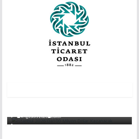
EDITÖRDEN
EDİTÖRDEN
Başarının Işareti…BTM Ilk Altı Ayda 11 Milyon
Dolarlık Yatırım Çekti…
4 Ağustos 2026
Editör