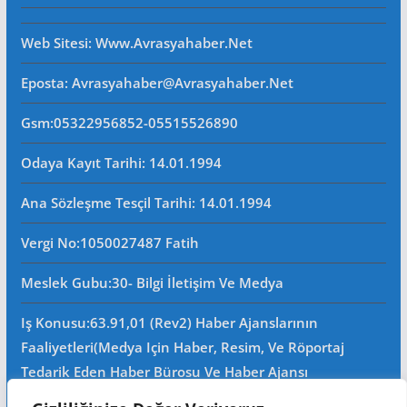
Web Sitesi
: Www.avrasyahaber.net
Eposta
: Avrasyahaber@avrasyahaber.net
Gsm
:05322956852-05515526890
Odaya Kayıt Tarihi: 14.01.1994
Ana Sözleşme Tesçil Tarihi
: 14.01.1994
Vergi No:
1050027487 Fatih
Meslek Gubu
:30- Bilgi İletişim Ve Medya
Iş Konusu:63.91,01 (Rev2) Haber Ajanslarının
Faaliyetleri(Medya Için Haber, Resim, Ve Röportaj
Tedarik Eden Haber Bürosu Ve Haber Ajansı
Faaliyetleri)iştigal Konusu Ile Ilgili Olarak Fotoğrafçılık,