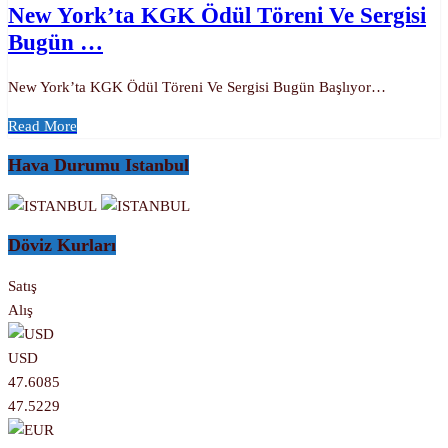
New York’ta KGK Ödül Töreni Ve Sergisi
Bugün …
New York’ta KGK Ödül Töreni Ve Sergisi Bugün Başlıyor…
Read More
Hava Durumu Istanbul
Döviz Kurları
Satış
Alış
USD
47.6085
47.5229