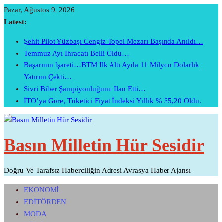
Skip
Pazar, Ağustos 9, 2026
To
Latest:
Content
Şehit Pilot Yüzbaşı Cengiz Topel Mezarı Başında Anıldı…
Temmuz Ayı Ihracatı Belli Oldu…
Başarının Işareti…BTM Ilk Altı Ayda 11 Milyon Dolarlık
Yatırım Çekti…
Sivri Biber Şampiyonluğunu Ilan Etti…
İTO’ya Göre, Tüketici Fiyat İndeksi Yıllık % 35,20 Oldu.
Basın Milletin Hür Sesidir
Doğru Ve Tarafsız Haberciliğin Adresi Avrasya Haber Ajansı
EKONOMİ
EDİTÖRDEN
MODA