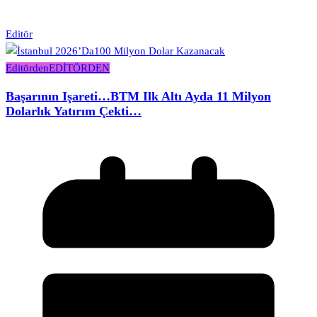
Editör
Editörden
EDİTÖRDEN
Başarının Işareti…BTM Ilk Altı Ayda 11 Milyon
Dolarlık Yatırım Çekti…