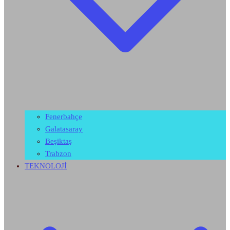
Fenerbahçe
Galatasaray
Beşiktaş
Trabzon
TEKNOLOJİ