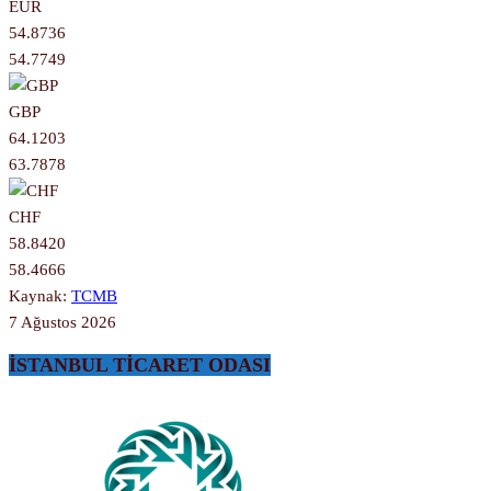
EUR
54.8736
54.7749
GBP
64.1203
63.7878
CHF
58.8420
58.4666
Kaynak:
TCMB
7 Ağustos 2026
İSTANBUL TİCARET ODASI