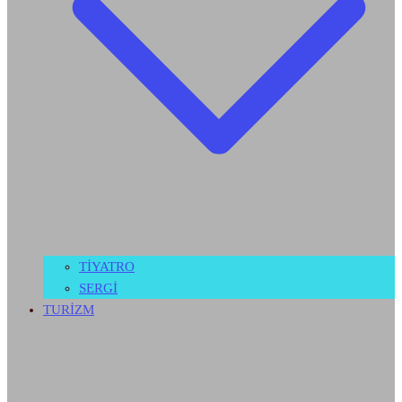
TİYATRO
SERGİ
TURİZM