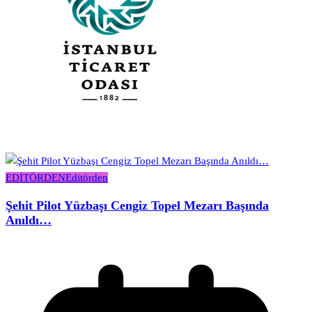
EDİTÖRDEN
Editörden
Şehit Pilot Yüzbaşı Cengiz Topel Mezarı Başında
Anıldı…