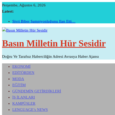
Skip
Perşembe, Ağustos 6, 2026
To
Latest:
Content
Başarının Işareti…BTM Ilk Altı Ayda 11 Milyon Dolarlık Yatır
Sivri Biber Şampiyonluğunu Ilan Etti…
İTO’ya Göre, Tüketici Fiyat İndeksi Yıllık % 35,20 Oldu.
Perakendenin Geleceği Yapay Zeka Ile Yazıldı
Basın Milletin Hür Sesidir
Temmuz Ayı Ihracatı Belli Oldu…
Doğru Ve Tarafsız Haberciliğin Adresi Avrasya Haber Ajansı
EKONOMİ
EDİTÖRDEN
MODA
EĞİTİM
GÜNDEMİN GETİRDİKLERİ
İŞ İLANLARI
KAMPÜSLER
LENGUAGE’s NEWS