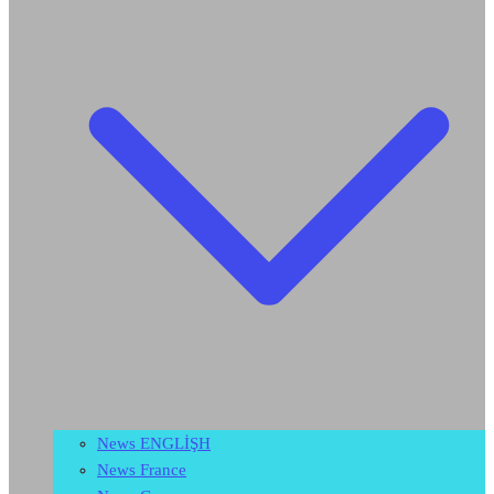
News ENGLİŞH
News France