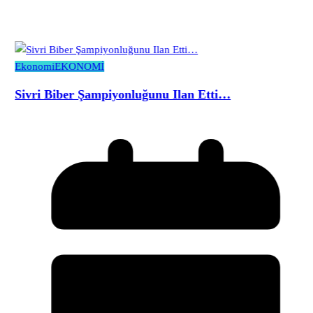
Ekonomi
EKONOMİ
Sivri Biber Şampiyonluğunu Ilan Etti…