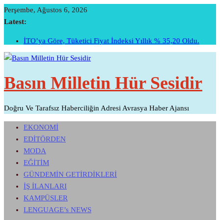
Skip
Perşembe, Ağustos 6, 2026
To
Latest:
Sivri Biber Şampiyonluğunu Ilan Etti…
Content
İTO’ya Göre, Tüketici Fiyat İndeksi Yıllık % 35,20 Oldu.
Perakendenin Geleceği Yapay Zeka Ile Yazıldı
Temmuz Ayı Ihracatı Belli Oldu…
Basın Milletin Hür Sesidir
Başarının Işareti…BTM Ilk Altı Ayda 11 Milyon Dolarlık
Yatırım Çekti…
Doğru Ve Tarafsız Haberciliğin Adresi Avrasya Haber Ajansı
EKONOMİ
EDİTÖRDEN
MODA
EĞİTİM
GÜNDEMİN GETİRDİKLERİ
İŞ İLANLARI
KAMPÜSLER
LENGUAGE’s NEWS