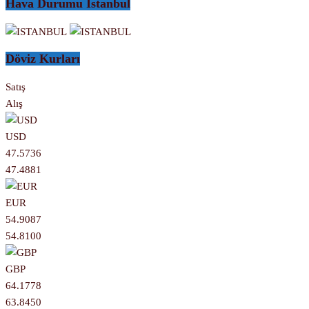
Hava Durumu Istanbul
Döviz Kurları
Satış
Alış
USD
47.5736
47.4881
EUR
54.9087
54.8100
GBP
64.1778
63.8450