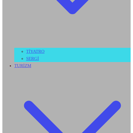
TİYATRO
SERGİ
TURİZM