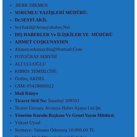
:BERK DİKMEN
SORUMLU YAZİŞLERİ MÜDÜRÜ
:
Dr.SEYFİ AKİL
Seyfiakil@avrasyahaber.net
DIŞ HABERLER Ve İLİŞKİLER VE MÜDÜRÜ
AHMET COŞKUNAYDIN
Ahmetcoskunaydin@hotmail.com
FOTOĞRAF SERVİSİ
ALİ ULUOĞLU
KIBRIS TEMSİLCİSİ:
Özdinç AKDEL
GSM: 05428880022
Mali Künye
Ticaret Sicil No
: İstanbul 309501
Ticaret Ünvanı: Avrasya Haber Ajansı Ltd.Şti.
Yönetim Kurulu Başkanı Ve Genel Yayın Müdürü
:
Yüksel Uysal
Sermaye: Tamamı Ödenmiş 10.000.00 TL