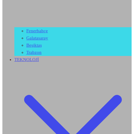
Fenerbahçe
Galatasaray
Beşiktaş
Trabzon
TEKNOLOJİ