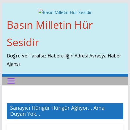
Skip
To
Content
Basın Milletin Hür
Sesidir
Doğru Ve Tarafsız Haberciliğin Adresi Avrasya Haber
Ajansı
Sanayici Hüngür Hüngür Ağlıyor… Ama
Duyan Yok…