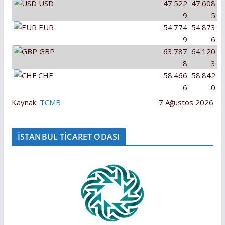
USD
47.522
47.608
9
5
EUR
54.774
54.873
9
6
GBP
63.787
64.120
8
3
CHF
58.466
58.842
6
0
Kaynak:
TCMB
7 Ağustos 2026
İSTANBUL TİCARET ODASI