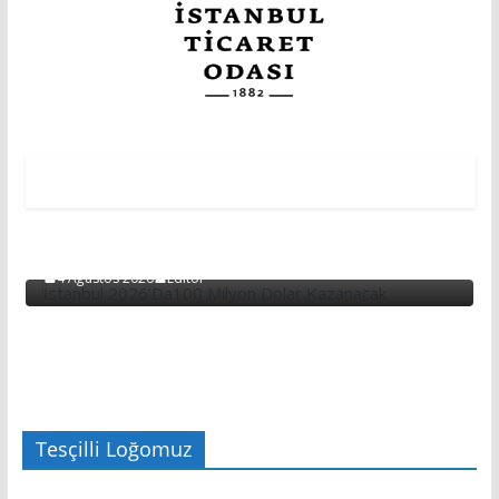
EDITÖRDEN
EDİTÖRDEN
Başarının Işareti…BTM Ilk Altı Ayda 11 Milyon
Dolarlık Yatırım Çekti…
4 Ağustos 2026
Editör
Tesçilli Loğomuz